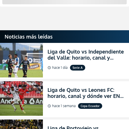
Noticias más leídas
Liga de Quito vs Independiente
del Valle: horario, canal y
dónde ver EN VIVO el
hace 1 día
Serie A
schedule
partidazo por la fecha 24 de la
LigaPro 2026
Liga de Quito vs Leones FC:
horario, canal y dónde ver EN
VIVO los octavos de final de la
hace 1 semana
Copa Ecuador
schedule
Copa Ecuador 2026
Liga de Portoviejo vs