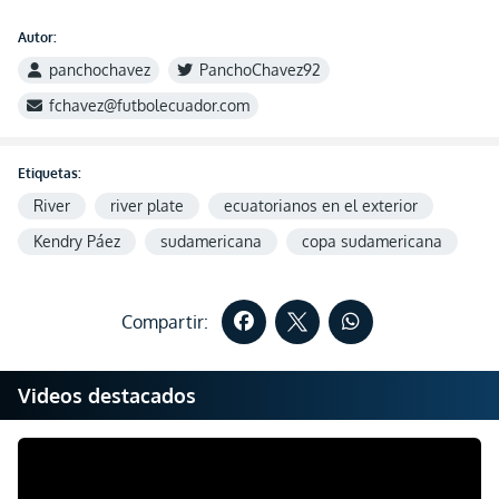
Autor:
panchochavez
PanchoChavez92
fchavez@futbolecuador.com
Etiquetas:
River
river plate
ecuatorianos en el exterior
Kendry Páez
sudamericana
copa sudamericana
Compartir:
Videos destacados