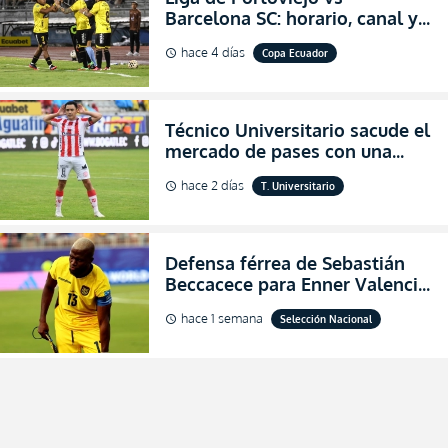
Barcelona SC: horario, canal y
dónde ver EN VIVO los octavos
hace 4 días
Copa Ecuador
schedule
de final de la Copa Ecuador
2026
Técnico Universitario sacude el
mercado de pases con una
verdadera revolución para
hace 2 días
T. Universitario
schedule
asegurar la permanencia
(FOTO)
Defensa férrea de Sebastián
Beccacece para Enner Valencia
al indicar que era el hombre
hace 1 semana
Selección Nacional
schedule
indicado para Ecuador