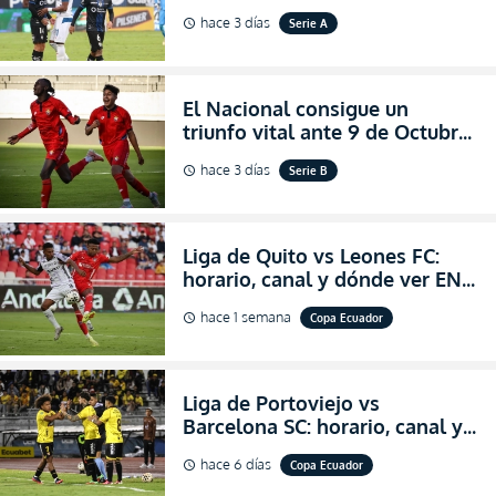
dónde ver EN VIVO el
hace 3 días
Serie A
schedule
partidazo por la fecha 24 de la
LigaPro 2026
El Nacional consigue un
triunfo vital ante 9 de Octubre
para encender la fe en la
hace 3 días
Serie B
schedule
salvación
Liga de Quito vs Leones FC:
horario, canal y dónde ver EN
VIVO los octavos de final de la
hace 1 semana
Copa Ecuador
schedule
Copa Ecuador 2026
Liga de Portoviejo vs
Barcelona SC: horario, canal y
dónde ver EN VIVO los octavos
hace 6 días
Copa Ecuador
schedule
de final de la Copa Ecuador
2026