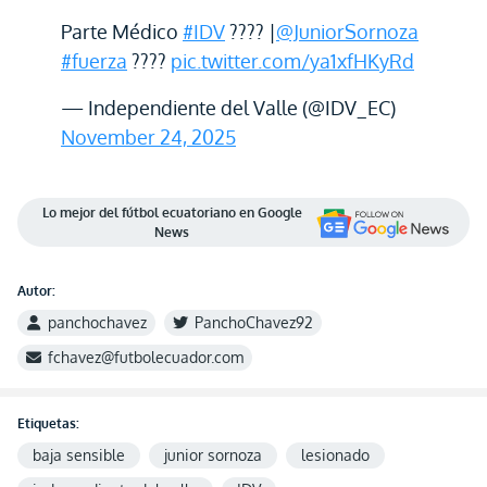
Parte Médico
#IDV
???? |
@JuniorSornoza
#fuerza
????
pic.twitter.com/ya1xfHKyRd
— Independiente del Valle (@IDV_EC)
November 24, 2025
Lo mejor del fútbol ecuatoriano en Google
News
Autor:
panchochavez
PanchoChavez92
fchavez@futbolecuador.com
Etiquetas:
baja sensible
junior sornoza
lesionado