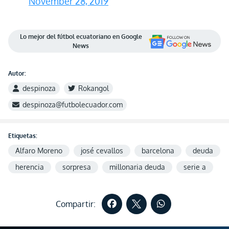
November 28, 2019
Lo mejor del fútbol ecuatoriano en Google
News
Autor:
despinoza
Rokangol
despinoza@futbolecuador.com
Etiquetas:
Alfaro Moreno
josé cevallos
barcelona
deuda
herencia
sorpresa
millonaria deuda
serie a
Compartir: