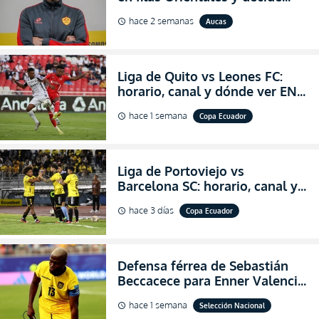
abandonar la dirección técnica
hace 2 semanas
Aucas
schedule
de Aucas
Liga de Quito vs Leones FC:
horario, canal y dónde ver EN
VIVO los octavos de final de la
hace 1 semana
Copa Ecuador
schedule
Copa Ecuador 2026
Liga de Portoviejo vs
Barcelona SC: horario, canal y
dónde ver EN VIVO los octavos
hace 3 días
Copa Ecuador
schedule
de final de la Copa Ecuador
2026
Defensa férrea de Sebastián
Beccacece para Enner Valencia
al indicar que era el hombre
hace 1 semana
Selección Nacional
schedule
indicado para Ecuador