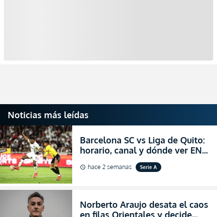
Noticias más leídas
Barcelona SC vs Liga de Quito:
horario, canal y dónde ver EN
VIVO la Fecha 22 de la LigaPro
hace 2 semanas
Serie A
schedule
2026
Norberto Araujo desata el caos
en filas Orientales y decide