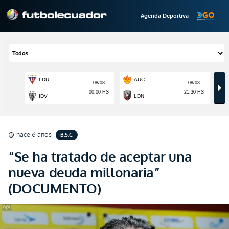
Agenda Deportiva
hace 6 años
B.S.C.
schedule
“Se ha tratado de aceptar una
nueva deuda millonaria”
(DOCUMENTO)