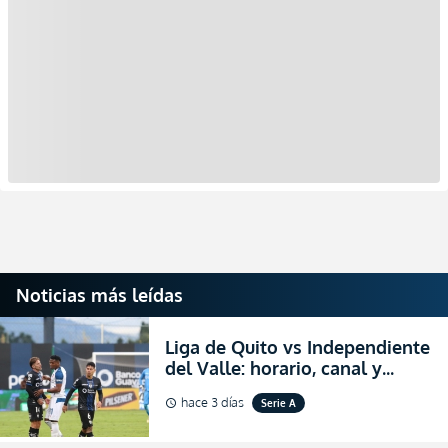
Noticias más leídas
Liga de Quito vs Independiente
del Valle: horario, canal y
dónde ver EN VIVO el
hace 3 días
Serie A
schedule
partidazo por la fecha 24 de la
LigaPro 2026