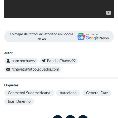
Lo mejor del fútbol ecuatoriano en Google
News
Autor:
panchochavez
PanchoChavez92
fchavez@futbolecuador.com
Etiquetas:
Conmebol Sudamericana
barcelona
General Díaz
Juan Dinenno