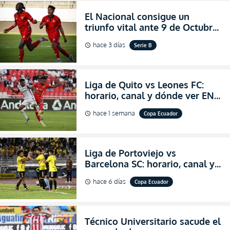
El Nacional consigue un
triunfo vital ante 9 de Octubre
para encender la fe en la
hace 3 días
Serie B
schedule
salvación
Liga de Quito vs Leones FC:
horario, canal y dónde ver EN
VIVO los octavos de final de la
hace 1 semana
Copa Ecuador
schedule
Copa Ecuador 2026
Liga de Portoviejo vs
Barcelona SC: horario, canal y
dónde ver EN VIVO los octavos
hace 6 días
Copa Ecuador
schedule
de final de la Copa Ecuador
2026
Técnico Universitario sacude el