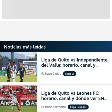
Noticias más leídas
Liga de Quito vs Independiente
del Valle: horario, canal y
dónde ver EN VIVO el
hace 2 días
Serie A
schedule
partidazo por la fecha 24 de la
LigaPro 2026
Liga de Quito vs Leones FC:
horario, canal y dónde ver EN
VIVO los octavos de final de la
hace 1 semana
Copa Ecuador
schedule
Copa Ecuador 2026