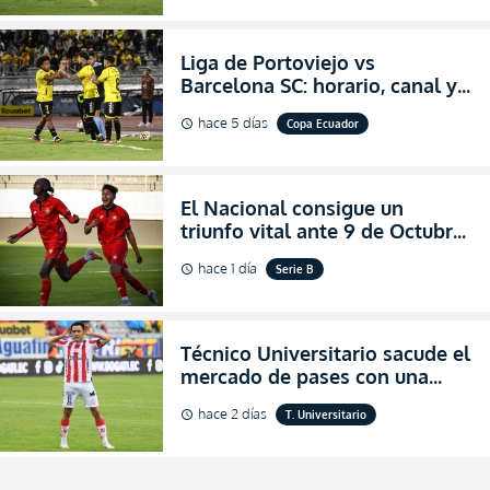
Liga de Portoviejo vs
Barcelona SC: horario, canal y
dónde ver EN VIVO los octavos
hace 5 días
Copa Ecuador
schedule
de final de la Copa Ecuador
2026
El Nacional consigue un
triunfo vital ante 9 de Octubre
para encender la fe en la
hace 1 día
Serie B
schedule
salvación
Técnico Universitario sacude el
mercado de pases con una
verdadera revolución para
hace 2 días
T. Universitario
schedule
asegurar la permanencia
(FOTO)