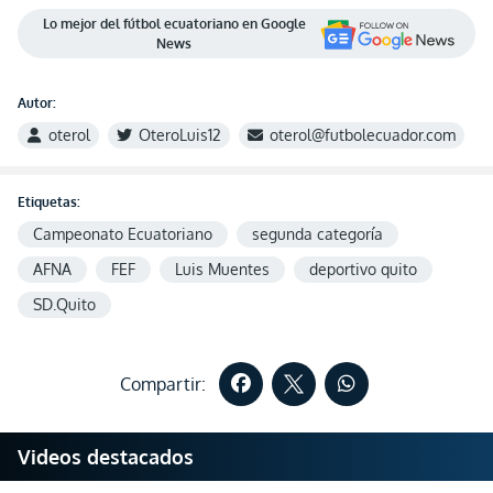
Lo mejor del fútbol ecuatoriano en Google
News
Autor:
oterol
OteroLuis12
oterol@futbolecuador.com
Etiquetas:
Campeonato Ecuatoriano
segunda categoría
AFNA
FEF
Luis Muentes
deportivo quito
SD.Quito
Compartir:
Videos destacados