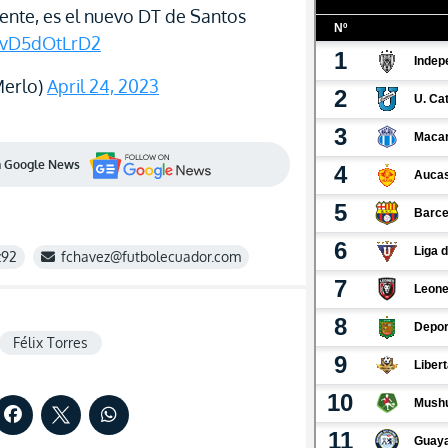
ente, es el nuevo DT de Santos
o/vD5dOtLrD2
Merlo)
April 24, 2023
en Google News
z92
fchavez@futbolecuador.com
Félix Torres