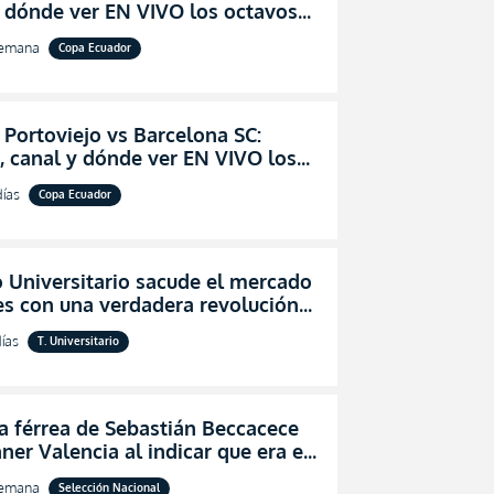
y dónde ver EN VIVO los octavos
l de la Copa Ecuador 2026
semana
Copa Ecuador
 Portoviejo vs Barcelona SC:
, canal y dónde ver EN VIVO los
 de final de la Copa Ecuador 2026
días
Copa Ecuador
 Universitario sacude el mercado
es con una verdadera revolución
segurar la permanencia (FOTO)
ías
T. Universitario
a férrea de Sebastián Beccacece
ner Valencia al indicar que era el
 indicado para Ecuador
semana
Selección Nacional