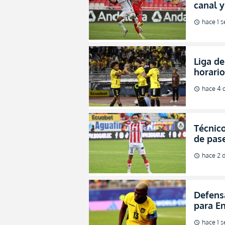
canal 
de fina
hace 1 
schedule
Liga de
horario
octavos
hace 4 
schedule
Técnico
de pas
para a
hace 2 d
schedule
Defens
para En
hombre
hace 1 
schedule