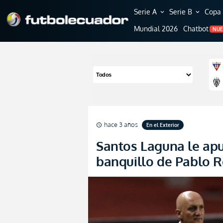
Serie A
Serie B
Copa 
expand_more
expand_more
Mundial 2026
Chatbot
NU
hace 3 años
En el Exterior
schedule
Santos Laguna le apu
banquillo de Pablo 