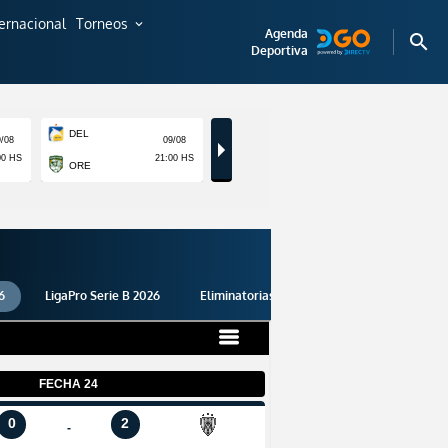
ternacional
Torneos
expand_more
Agenda
search
Deportiva
6
LigaPro Serie B 2026
Eliminatorias 2026