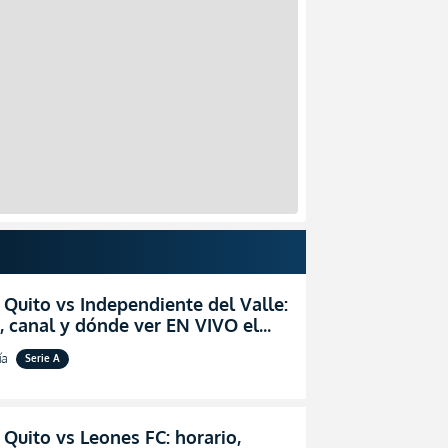
 Quito vs Independiente del Valle:
, canal y dónde ver EN VIVO el
zo por la fecha 24 de la LigaPro
ía
Serie A
 Quito vs Leones FC: horario,