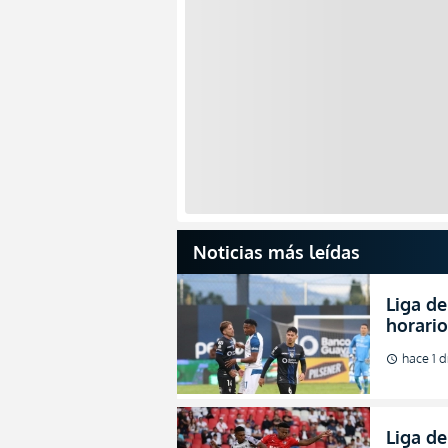
Noticias más leídas
Liga de
horario
partida
hace 1 d
schedule
2026
Liga de