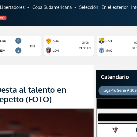
Libertadores
Copa Sudamericana
Selección
En el exterior
In
expand_more
expand_more
EVO
Calendario
esta al talento en
LigaPro Serie A 202
Repetto (FOTO)