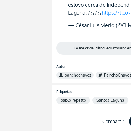
estuvo cerca de Independi
Laguna. ??????
https://t.c
— César Luis Merlo (@CL
Lo mejor del fútbol ecuatoriano 
Autor:
panchochavez
PanchoChave
Etiquetas:
pablo repetto
Santos Laguna
Compartir: