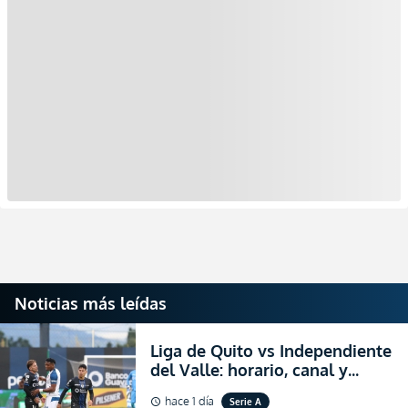
Noticias más leídas
Liga de Quito vs Independiente
del Valle: horario, canal y
dónde ver EN VIVO el
hace 1 día
Serie A
schedule
partidazo por la fecha 24 de la