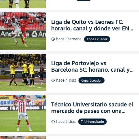
LigaPro 2026
Liga de Quito vs Leones FC:
horario, canal y dónde ver EN
VIVO los octavos de final de la
hace 1 semana
Copa Ecuador
schedule
Copa Ecuador 2026
Liga de Portoviejo vs
Barcelona SC: horario, canal y
dónde ver EN VIVO los octavos
hace 4 días
Copa Ecuador
schedule
de final de la Copa Ecuador
2026
Técnico Universitario sacude el
mercado de pases con una
verdadera revolución para
hace 2 días
T. Universitario
schedule
asegurar la permanencia
(FOTO)