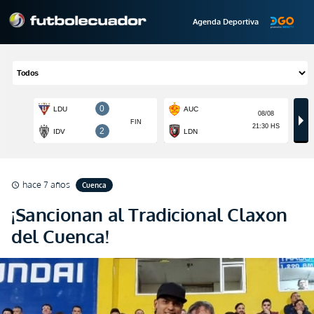
Agenda Deportiva
hace 7 años
Cuenca
schedule
¡Sancionan al Tradicional Claxon
del Cuenca!