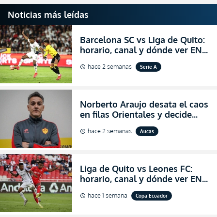
Noticias más leídas
Barcelona SC vs Liga de Quito:
horario, canal y dónde ver EN
VIVO la Fecha 22 de la LigaPro
hace 2 semanas
Serie A
schedule
2026
Norberto Araujo desata el caos
en filas Orientales y decide
abandonar la dirección técnica
hace 2 semanas
Aucas
schedule
de Aucas
Liga de Quito vs Leones FC:
horario, canal y dónde ver EN
VIVO los octavos de final de la
hace 1 semana
Copa Ecuador
schedule
Copa Ecuador 2026