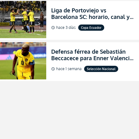
Liga de Portoviejo vs
Barcelona SC: horario, canal y
dónde ver EN VIVO los octavos
hace 3 días
Copa Ecuador
schedule
de final de la Copa Ecuador
2026
Defensa férrea de Sebastián
Beccacece para Enner Valencia
al indicar que era el hombre
hace 1 semana
Selección Nacional
schedule
indicado para Ecuador