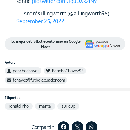
sonríe.
pic.twitter.com/iquUXk2JNy
— Andrés Illingworth (@aillingworth96)
September 25, 2022
Lo mejor del fútbol ecuatoriano en Google
News
Autor:
panchochavez
PanchoChavez92
fchavez@futbolecuador.com
Etiquetas:
ronaldinho
manta
sur cup
Compartir: