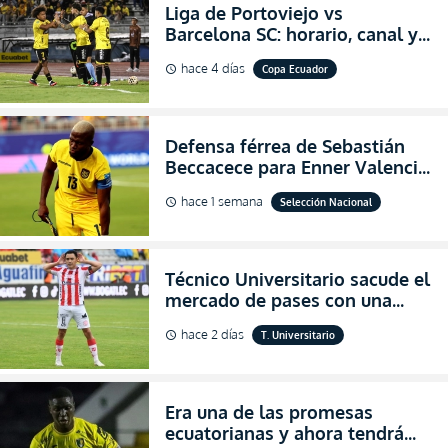
Liga de Portoviejo vs
Barcelona SC: horario, canal y
dónde ver EN VIVO los octavos
hace 4 días
Copa Ecuador
schedule
de final de la Copa Ecuador
2026
Defensa férrea de Sebastián
Beccacece para Enner Valencia
al indicar que era el hombre
hace 1 semana
Selección Nacional
schedule
indicado para Ecuador
Técnico Universitario sacude el
mercado de pases con una
verdadera revolución para
hace 2 días
T. Universitario
schedule
asegurar la permanencia
(FOTO)
Era una de las promesas
ecuatorianas y ahora tendrá