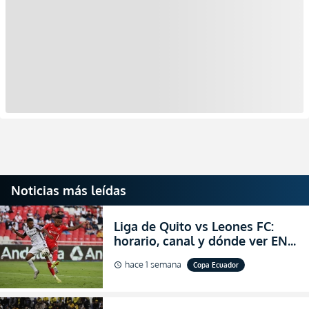
Noticias más leídas
Liga de Quito vs Leones FC:
horario, canal y dónde ver EN
VIVO los octavos de final de la
hace 1 semana
Copa Ecuador
schedule
Copa Ecuador 2026