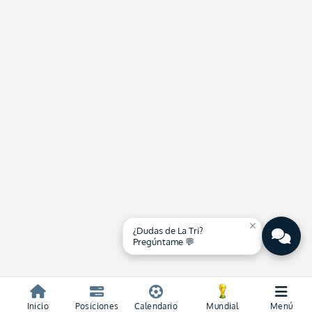
close
¿Dudas de La Tri?
Pregúntame 💬
Inicio
Posiciones
Calendario
Mundial
Menú