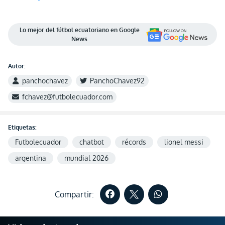
Lo mejor del fútbol ecuatoriano en Google
News
Autor:
panchochavez
PanchoChavez92
fchavez@futbolecuador.com
Etiquetas:
Futbolecuador
chatbot
récords
lionel messi
argentina
mundial 2026
Compartir: