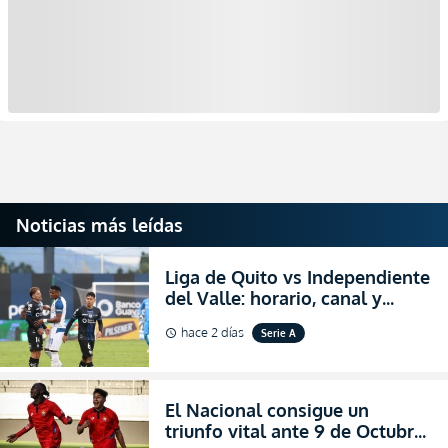
Noticias más leídas
Liga de Quito vs Independiente
del Valle: horario, canal y
dónde ver EN VIVO el
hace 2 días
Serie A
schedule
partidazo por la fecha 24 de la
LigaPro 2026
El Nacional consigue un
triunfo vital ante 9 de Octubre