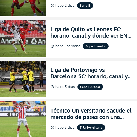
para encender la fe en la
hace 2 días
Serie B
schedule
salvación
Liga de Quito vs Leones FC:
horario, canal y dónde ver EN
VIVO los octavos de final de la
hace 1 semana
Copa Ecuador
schedule
Copa Ecuador 2026
Liga de Portoviejo vs
Barcelona SC: horario, canal y
dónde ver EN VIVO los octavos
hace 5 días
Copa Ecuador
schedule
de final de la Copa Ecuador
2026
Técnico Universitario sacude el
mercado de pases con una
verdadera revolución para
hace 3 días
T. Universitario
schedule
asegurar la permanencia
(FOTO)