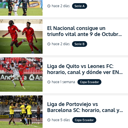
dónde ver EN VIVO el
hace 2 días
Serie A
schedule
partidazo por la fecha 24 de la
LigaPro 2026
El Nacional consigue un
triunfo vital ante 9 de Octubre
para encender la fe en la
hace 2 días
Serie B
schedule
salvación
Liga de Quito vs Leones FC:
horario, canal y dónde ver EN
VIVO los octavos de final de la
hace 1 semana
Copa Ecuador
schedule
Copa Ecuador 2026
Liga de Portoviejo vs
Barcelona SC: horario, canal y
dónde ver EN VIVO los octavos
hace 5 días
Copa Ecuador
schedule
de final de la Copa Ecuador
2026