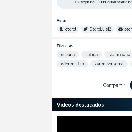
Lo mejor del fútbol ecuatoriano 
Autor:
oterol
OteroLuis12
ote
Etiquetas:
españa
LaLiga
real madrid
eder militao
karim benzema
Compartir:
Videos destacados