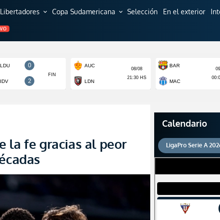
Libertadores
Copa Sudamericana
Selección
En el exterior
In
expand_more
expand_more
EVO
Calendario
 la fe gracias al peor
LigaPro Serie A 202
décadas