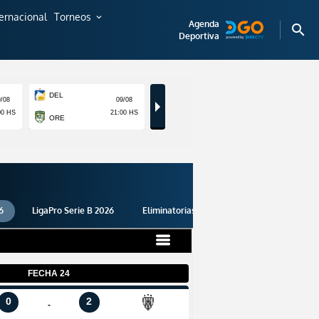
ternacional
Torneos
expand_more
Agenda
search
Deportiva
6
LigaPro Serie B 2026
Eliminatorias 2026