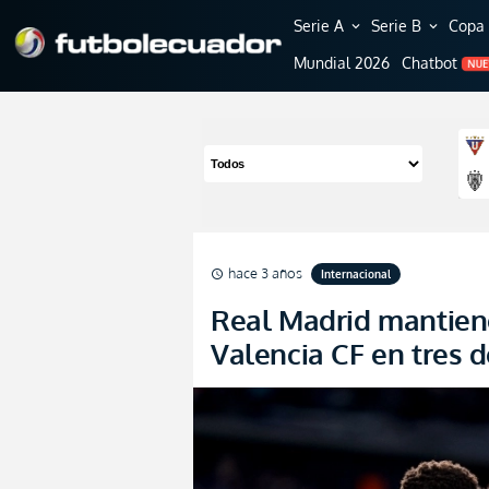
Serie A
Serie B
Copa 
expand_more
expand_more
Mundial 2026
Chatbot
NU
hace 3 años
Internacional
schedule
Real Madrid mantiene
Valencia CF en tres 