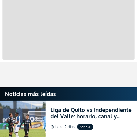
Noticias más leídas
Liga de Quito vs Independiente
del Valle: horario, canal y
dónde ver EN VIVO el
hace 2 días
Serie A
schedule
partidazo por la fecha 24 de la
LigaPro 2026