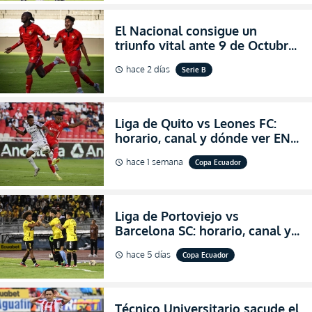
El Nacional consigue un
triunfo vital ante 9 de Octubre
para encender la fe en la
hace 2 días
Serie B
schedule
salvación
Liga de Quito vs Leones FC:
horario, canal y dónde ver EN
VIVO los octavos de final de la
hace 1 semana
Copa Ecuador
schedule
Copa Ecuador 2026
Liga de Portoviejo vs
Barcelona SC: horario, canal y
dónde ver EN VIVO los octavos
hace 5 días
Copa Ecuador
schedule
de final de la Copa Ecuador
2026
Técnico Universitario sacude el