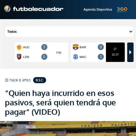
Agenda Deportiva
hace 6 años
B.S.C.
schedule
“Quien haya incurrido en esos
pasivos, será quien tendrá que
pagar” (VIDEO)