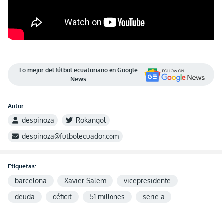
Lo mejor del fútbol ecuatoriano en Google
News
Autor:
despinoza
Rokangol
despinoza@futbolecuador.com
Etiquetas:
barcelona
Xavier Salem
vicepresidente
deuda
déficit
51 millones
serie a