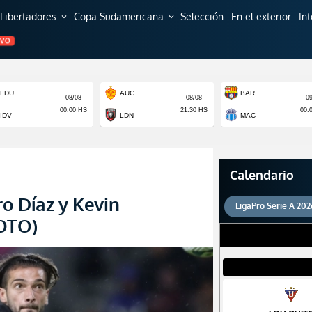
Libertadores
Copa Sudamericana
Selección
En el exterior
In
expand_more
expand_more
EVO
Calendario
o Díaz y Kevin
LigaPro Serie A 202
FOTO)