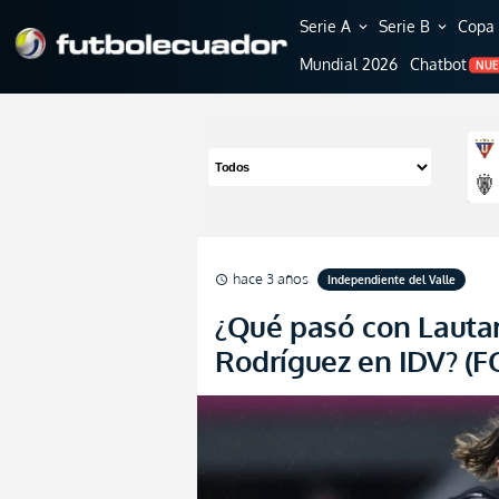
Serie A
Serie B
Copa 
expand_more
expand_more
Mundial 2026
Chatbot
NU
hace 3 años
Independiente del Valle
schedule
¿Qué pasó con Lautar
Rodríguez en IDV? (