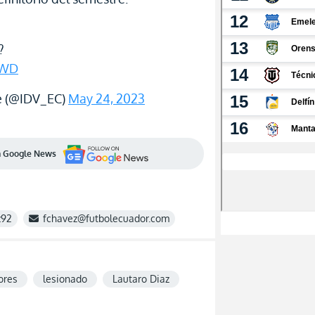
?
1WD
e (@IDV_EC)
May 24, 2023
en Google News
z92
fchavez@futbolecuador.com
ores
lesionado
Lautaro Diaz