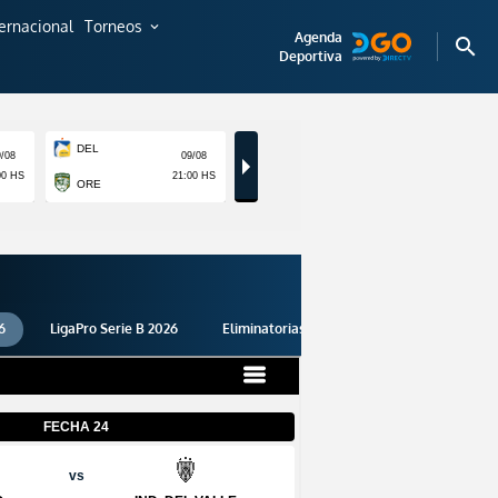
ternacional
Torneos
expand_more
Agenda
search
Deportiva
6
LigaPro Serie B 2026
Eliminatorias 2026