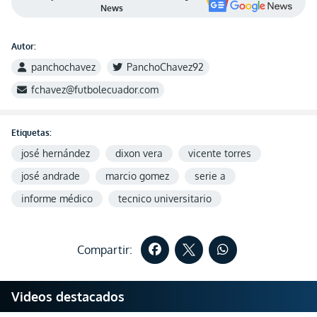
News
Autor:
panchochavez
PanchoChavez92
fchavez@futbolecuador.com
Etiquetas:
josé hernández
dixon vera
vicente torres
josé andrade
marcio gomez
serie a
informe médico
tecnico universitario
Compartir:
Videos destacados