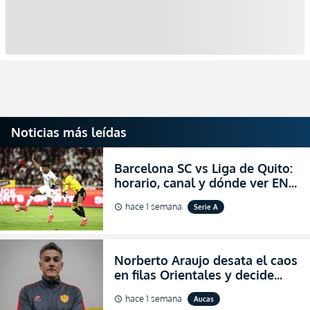
Noticias más leídas
Barcelona SC vs Liga de Quito:
horario, canal y dónde ver EN
VIVO la Fecha 22 de la LigaPro
hace 1 semana
Serie A
schedule
2026
Norberto Araujo desata el caos
en filas Orientales y decide
abandonar la dirección técnica
hace 1 semana
Aucas
schedule
de Aucas