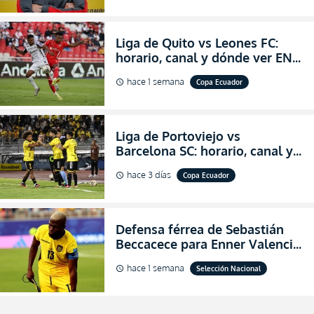
Liga de Quito vs Leones FC:
horario, canal y dónde ver EN
VIVO los octavos de final de la
hace 1 semana
Copa Ecuador
schedule
Copa Ecuador 2026
Liga de Portoviejo vs
Barcelona SC: horario, canal y
dónde ver EN VIVO los octavos
hace 3 días
Copa Ecuador
schedule
de final de la Copa Ecuador
2026
Defensa férrea de Sebastián
Beccacece para Enner Valencia
al indicar que era el hombre
hace 1 semana
Selección Nacional
schedule
indicado para Ecuador