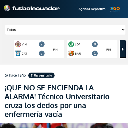
Agenda Deportiva
hace 1 año
T. Universitario
schedule
¡QUE NO SE ENCIENDA LA
ALARMA! Técnico Universitario
cruza los dedos por una
enfermería vacía