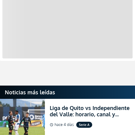
Noticias más leídas
Liga de Quito vs Independiente
del Valle: horario, canal y
dónde ver EN VIVO el
hace 4 días
Serie A
schedule
partidazo por la fecha 24 de la
LigaPro 2026