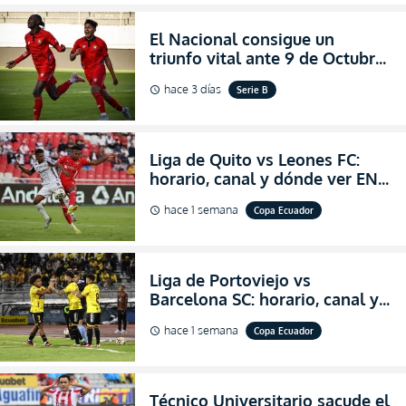
El Nacional consigue un
triunfo vital ante 9 de Octubre
para encender la fe en la
hace 3 días
Serie B
schedule
salvación
Liga de Quito vs Leones FC:
horario, canal y dónde ver EN
VIVO los octavos de final de la
hace 1 semana
Copa Ecuador
schedule
Copa Ecuador 2026
Liga de Portoviejo vs
Barcelona SC: horario, canal y
dónde ver EN VIVO los octavos
hace 1 semana
Copa Ecuador
schedule
de final de la Copa Ecuador
2026
Técnico Universitario sacude el