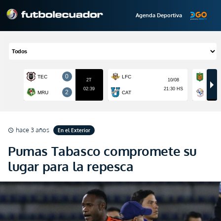
Agenda Deportiva
hace 3 años
En el Exterior
schedule
Pumas Tabasco compromete su
lugar para la repesca