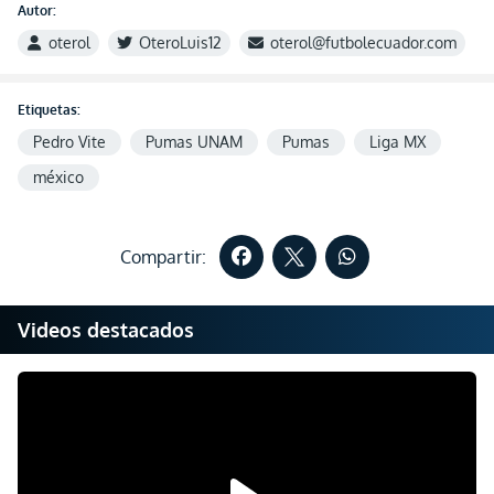
Autor:
oterol
OteroLuis12
oterol@futbolecuador.com
Etiquetas:
Pedro Vite
Pumas UNAM
Pumas
Liga MX
méxico
Compartir:
Videos destacados