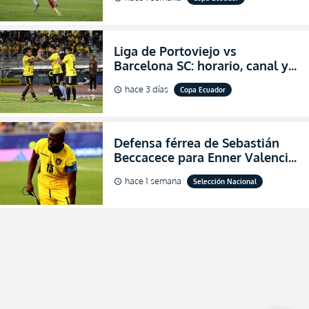
Copa Ecuador 2026
Liga de Portoviejo vs
Barcelona SC: horario, canal y
dónde ver EN VIVO los octavos
hace 3 días
Copa Ecuador
schedule
de final de la Copa Ecuador
2026
Defensa férrea de Sebastián
Beccacece para Enner Valencia
al indicar que era el hombre
hace 1 semana
Selección Nacional
schedule
indicado para Ecuador