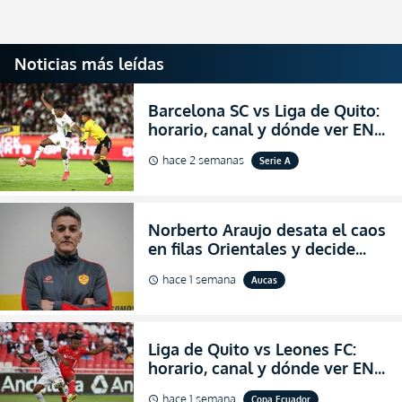
Noticias más leídas
Barcelona SC vs Liga de Quito:
horario, canal y dónde ver EN
VIVO la Fecha 22 de la LigaPro
hace 2 semanas
Serie A
schedule
2026
Norberto Araujo desata el caos
en filas Orientales y decide
abandonar la dirección técnica
hace 1 semana
Aucas
schedule
de Aucas
Liga de Quito vs Leones FC:
horario, canal y dónde ver EN
VIVO los octavos de final de la
hace 1 semana
Copa Ecuador
schedule