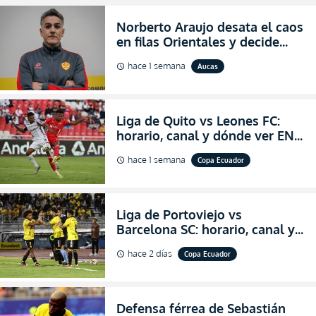
Norberto Araujo desata el caos
en filas Orientales y decide
abandonar la dirección técnica
hace 1 semana
Aucas
schedule
de Aucas
Liga de Quito vs Leones FC:
horario, canal y dónde ver EN
VIVO los octavos de final de la
hace 1 semana
Copa Ecuador
schedule
Copa Ecuador 2026
Liga de Portoviejo vs
Barcelona SC: horario, canal y
dónde ver EN VIVO los octavos
hace 2 días
Copa Ecuador
schedule
de final de la Copa Ecuador
2026
Defensa férrea de Sebastián