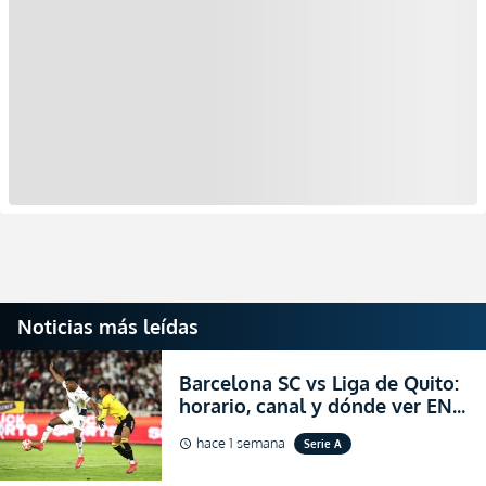
Noticias más leídas
Barcelona SC vs Liga de Quito:
horario, canal y dónde ver EN
VIVO la Fecha 22 de la LigaPro
hace 1 semana
Serie A
schedule
2026