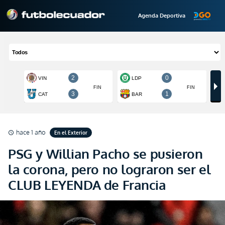
Agenda Deportiva
hace 1 año
En el Exterior
schedule
PSG y Willian Pacho se pusieron
la corona, pero no lograron ser el
CLUB LEYENDA de Francia