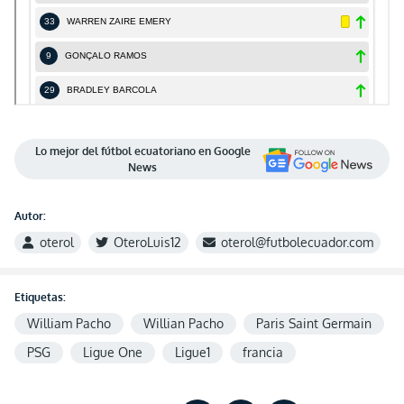
Lo mejor del fútbol ecuatoriano en Google
News
Autor:
oterol
OteroLuis12
oterol@futbolecuador.com
Etiquetas:
William Pacho
Willian Pacho
Paris Saint Germain
PSG
Ligue One
Ligue1
francia