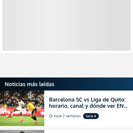
Noticias más leídas
Barcelona SC vs Liga de Quito:
horario, canal y dónde ver EN
VIVO la Fecha 22 de la LigaPro
hace 2 semanas
Serie A
schedule
2026