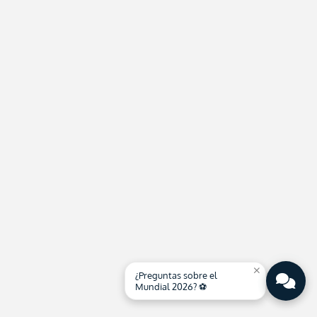
close
¿Preguntas sobre el
Mundial 2026? ⚽