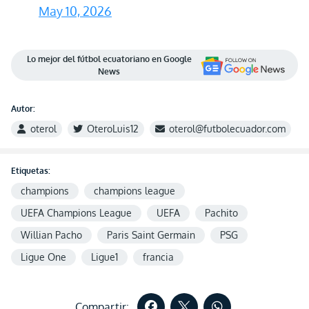
May 10, 2026
Lo mejor del fútbol ecuatoriano en Google
News
Autor:
oterol
OteroLuis12
oterol@futbolecuador.com
Etiquetas:
champions
champions league
UEFA Champions League
UEFA
Pachito
Willian Pacho
Paris Saint Germain
PSG
Ligue One
Ligue1
francia
Compartir: