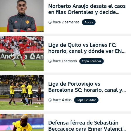
Norberto Araujo desata el caos
en filas Orientales y decide
abandonar la dirección técnica
hace 2 semanas
Aucas
schedule
de Aucas
Liga de Quito vs Leones FC:
horario, canal y dónde ver EN
VIVO los octavos de final de la
hace 1 semana
Copa Ecuador
schedule
Copa Ecuador 2026
Liga de Portoviejo vs
Barcelona SC: horario, canal y
dónde ver EN VIVO los octavos
hace 4 días
Copa Ecuador
schedule
de final de la Copa Ecuador
2026
Defensa férrea de Sebastián
Beccacece para Enner Valencia