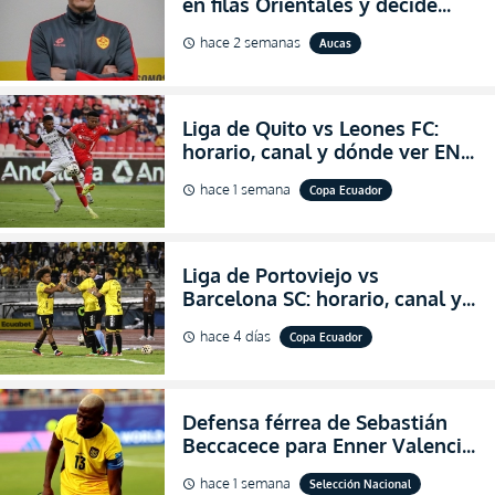
en filas Orientales y decide
abandonar la dirección técnica
hace 2 semanas
Aucas
schedule
de Aucas
Liga de Quito vs Leones FC:
horario, canal y dónde ver EN
VIVO los octavos de final de la
hace 1 semana
Copa Ecuador
schedule
Copa Ecuador 2026
Liga de Portoviejo vs
Barcelona SC: horario, canal y
dónde ver EN VIVO los octavos
hace 4 días
Copa Ecuador
schedule
de final de la Copa Ecuador
2026
Defensa férrea de Sebastián
Beccacece para Enner Valencia
al indicar que era el hombre
hace 1 semana
Selección Nacional
schedule
indicado para Ecuador