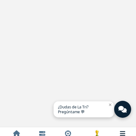
close
¿Dudas de La Tri?
Pregúntame 💬