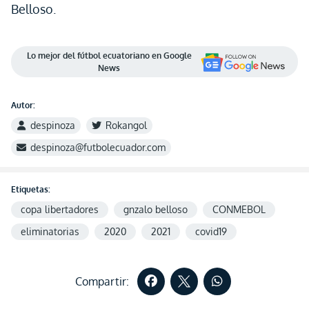
Belloso.
Lo mejor del fútbol ecuatoriano en Google
News
Autor:
despinoza
Rokangol
despinoza@futbolecuador.com
Etiquetas:
copa libertadores
gnzalo belloso
CONMEBOL
eliminatorias
2020
2021
covid19
Compartir: