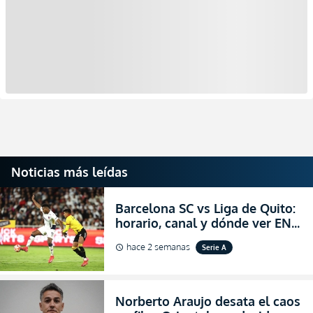
Noticias más leídas
Barcelona SC vs Liga de Quito:
horario, canal y dónde ver EN
VIVO la Fecha 22 de la LigaPro
hace 2 semanas
Serie A
schedule
2026
Norberto Araujo desata el caos