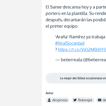
El Sanse descansa hoy y a part
portero en la plantilla. Su ren
después, decantarán las posibi
el primer equipo.
'Araña' Ramírez ya trabaja
#RealSociedad
?
https://t.co/ViQ2M0dYF
— betierreala (@betierrea
Lo mejor del fútbol ecuatoriano 
Autor:
despinoza
Rokangol
d