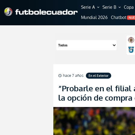
Serie A
Serie B
Copa 
expand_more
expand_more
Mundial 2026
Chatbot
NU
hace 7 años
En el Exterior
schedule
“Probarle en el filial
la opción de compra 