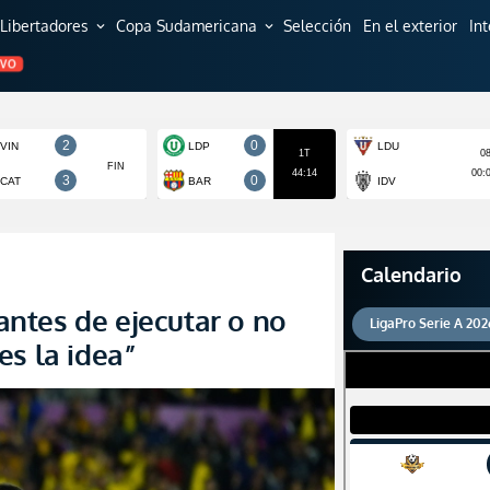
Libertadores
Copa Sudamericana
Selección
En el exterior
In
expand_more
expand_more
EVO
Calendario
 antes de ejecutar o no
LigaPro Serie A 202
es la idea”