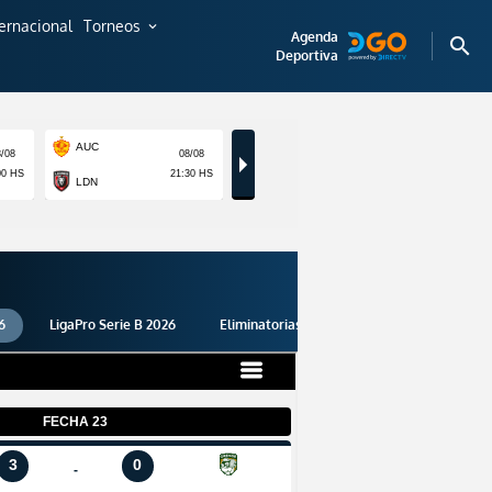
ternacional
Torneos
expand_more
Agenda
search
Deportiva
6
LigaPro Serie B 2026
Eliminatorias 2026