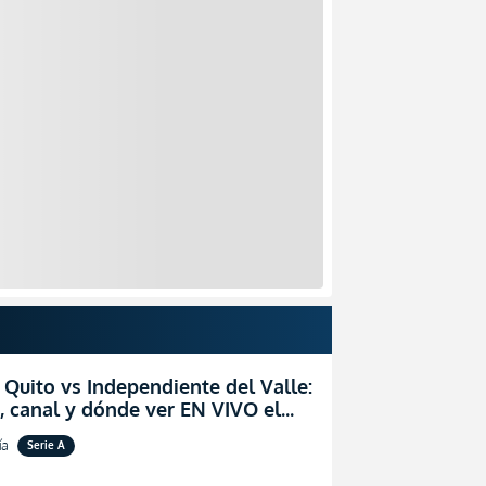
 Quito vs Independiente del Valle:
, canal y dónde ver EN VIVO el
zo por la fecha 24 de la LigaPro
ía
Serie A