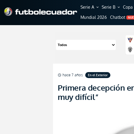
Serie A
Serie B
Copa 
expand_more
expand_more
Mundial 2026
Chatbot
NU
hace 7 años
En el Exterior
schedule
Primera decepción e
muy difícil”