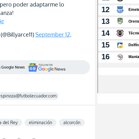
espero poder adaptarme lo
ianza!
kr
(@Billyarce11)
September 12,
en Google News
espinoza@futbolecuador.com
a del Rey
eliminación
alcorcón