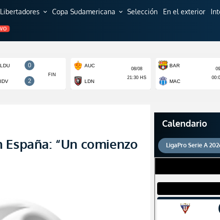
Libertadores
Copa Sudamericana
Selección
En el exterior
In
expand_more
expand_more
EVO
Calendario
n España: “Un comienzo
LigaPro Serie A 202