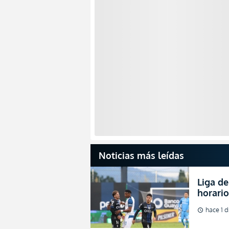
Noticias más leídas
Liga de
horario
partida
hace 1 d
schedule
2026