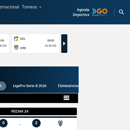
ternacional
Torneos
expand_more
Agenda
search
Deportiva
6
LigaPro Serie B 2026
Eliminatorias 2026