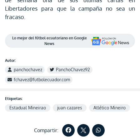
de semana una de sus últimas cartas en
Libertadores para que la campaña no sea un
fracaso.
Lo mejor del fútbol ecuatoriano en Google
News
Autor:
panchochavez
PanchoChavez92
fchavez@futbolecuador.com
Etiquetas:
Estadual Mineirao
juan cazares
Atlético Mineiro
Compartir: