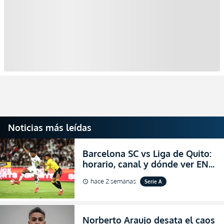
Noticias más leídas
Barcelona SC vs Liga de Quito:
horario, canal y dónde ver EN
VIVO la Fecha 22 de la LigaPro
hace 2 semanas
Serie A
schedule
2026
Norberto Araujo desata el caos