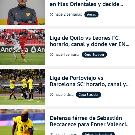
en filas Orientales y decide
abandonar la dirección técnica
hace 2 semanas
Aucas
schedule
de Aucas
Liga de Quito vs Leones FC:
horario, canal y dónde ver EN
VIVO los octavos de final de la
hace 1 semana
Copa Ecuador
schedule
Copa Ecuador 2026
Liga de Portoviejo vs
Barcelona SC: horario, canal y
dónde ver EN VIVO los octavos
hace 3 días
Copa Ecuador
schedule
de final de la Copa Ecuador
2026
Defensa férrea de Sebastián
Beccacece para Enner Valencia
al indicar que era el hombre
hace 1 semana
Selección Nacional
schedule