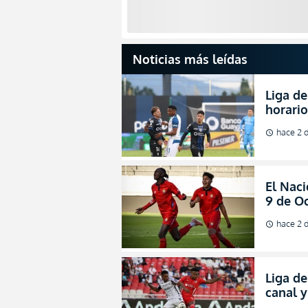
Noticias más leídas
Liga de
horario
partida
hace 2 d
schedule
2026
El Naci
9 de Oc
salvac
hace 2 d
schedule
Liga de
canal 
de fina