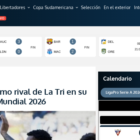
Libertadores
Copa Sudamericana
Selección
En el exterior
In
expand_more
expand_more
EVO
Calendario
mo rival de La Tri en su
LigaPro Serie A 202
Mundial 2026