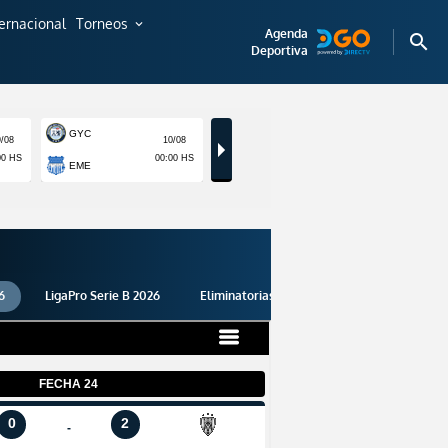
ternacional
Torneos
expand_more
Agenda
search
Deportiva
6
LigaPro Serie B 2026
Eliminatorias 2026