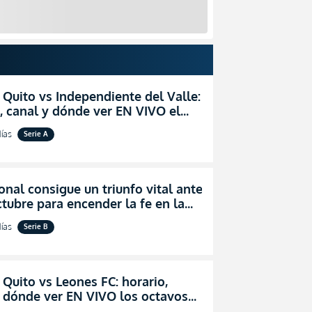
 Quito vs Independiente del Valle:
, canal y dónde ver EN VIVO el
zo por la fecha 24 de la LigaPro
ías
Serie A
onal consigue un triunfo vital ante
tubre para encender la fe en la
ión
ías
Serie B
 Quito vs Leones FC: horario,
y dónde ver EN VIVO los octavos
l de la Copa Ecuador 2026