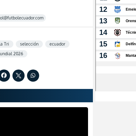
rol@futbolecuador.com
la Tri
selección
ecuador
undial 2026