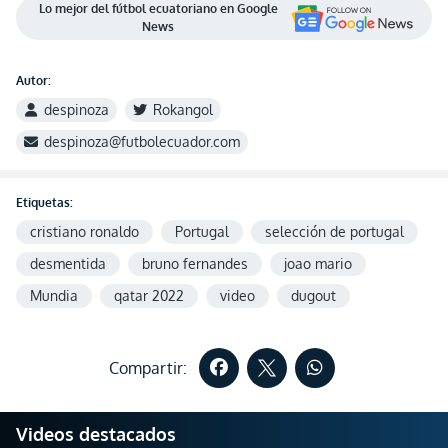
Lo mejor del fútbol ecuatoriano en Google
News
Autor:
despinoza
Rokangol
despinoza@futbolecuador.com
Etiquetas:
cristiano ronaldo
Portugal
selección de portugal
desmentida
bruno fernandes
joao mario
Mundia
qatar 2022
video
dugout
Compartir:
Videos destacados