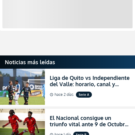
Noticias más leídas
Liga de Quito vs Independiente
del Valle: horario, canal y
dónde ver EN VIVO el
hace 2 días
Serie A
schedule
partidazo por la fecha 24 de la
LigaPro 2026
El Nacional consigue un
triunfo vital ante 9 de Octubre
para encender la fe en la
hace 1 día
Serie B
schedule