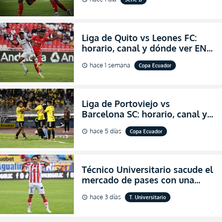
salvación
Liga de Quito vs Leones FC:
horario, canal y dónde ver EN
VIVO los octavos de final de la
hace 1 semana
Copa Ecuador
schedule
Copa Ecuador 2026
Liga de Portoviejo vs
Barcelona SC: horario, canal y
dónde ver EN VIVO los octavos
hace 5 días
Copa Ecuador
schedule
de final de la Copa Ecuador
2026
Técnico Universitario sacude el
mercado de pases con una
verdadera revolución para
hace 3 días
T. Universitario
schedule
asegurar la permanencia
(FOTO)