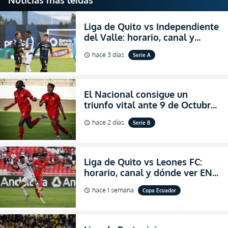
Noticias más leídas
Liga de Quito vs Independiente
del Valle: horario, canal y
dónde ver EN VIVO el
hace 3 días
Serie A
schedule
partidazo por la fecha 24 de la
LigaPro 2026
El Nacional consigue un
triunfo vital ante 9 de Octubre
para encender la fe en la
hace 2 días
Serie B
schedule
salvación
Liga de Quito vs Leones FC:
horario, canal y dónde ver EN
VIVO los octavos de final de la
hace 1 semana
Copa Ecuador
schedule
Copa Ecuador 2026