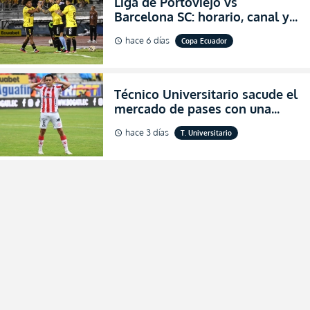
Liga de Portoviejo vs
Barcelona SC: horario, canal y
dónde ver EN VIVO los octavos
hace 6 días
Copa Ecuador
schedule
de final de la Copa Ecuador
2026
Técnico Universitario sacude el
mercado de pases con una
verdadera revolución para
hace 3 días
T. Universitario
schedule
asegurar la permanencia
(FOTO)