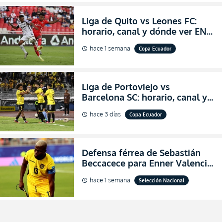
Liga de Quito vs Leones FC:
horario, canal y dónde ver EN
VIVO los octavos de final de la
hace 1 semana
Copa Ecuador
schedule
Copa Ecuador 2026
Liga de Portoviejo vs
Barcelona SC: horario, canal y
dónde ver EN VIVO los octavos
hace 3 días
Copa Ecuador
schedule
de final de la Copa Ecuador
2026
Defensa férrea de Sebastián
Beccacece para Enner Valencia
al indicar que era el hombre
hace 1 semana
Selección Nacional
schedule
indicado para Ecuador