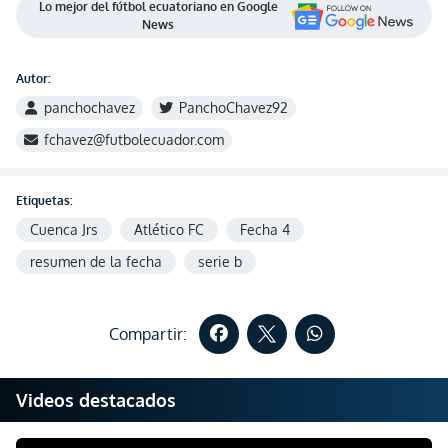
Lo mejor del fútbol ecuatoriano en Google
News
Autor:
panchochavez
PanchoChavez92
fchavez@futbolecuador.com
Etiquetas:
Cuenca Jrs
Atlético FC
Fecha 4
resumen de la fecha
serie b
Compartir:
Videos destacados