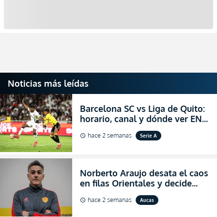
Noticias más leídas
Barcelona SC vs Liga de Quito:
horario, canal y dónde ver EN
VIVO la Fecha 22 de la LigaPro
hace 2 semanas
Serie A
schedule
2026
Norberto Araujo desata el caos
en filas Orientales y decide
abandonar la dirección técnica
hace 2 semanas
Aucas
schedule
de Aucas