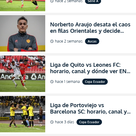
hace 2 semanas
Serie A
schedule
2026
Norberto Araujo desata el caos
en filas Orientales y decide
abandonar la dirección técnica
hace 2 semanas
Aucas
schedule
de Aucas
Liga de Quito vs Leones FC:
horario, canal y dónde ver EN
VIVO los octavos de final de la
hace 1 semana
Copa Ecuador
schedule
Copa Ecuador 2026
Liga de Portoviejo vs
Barcelona SC: horario, canal y
dónde ver EN VIVO los octavos
hace 3 días
Copa Ecuador
schedule
de final de la Copa Ecuador
2026