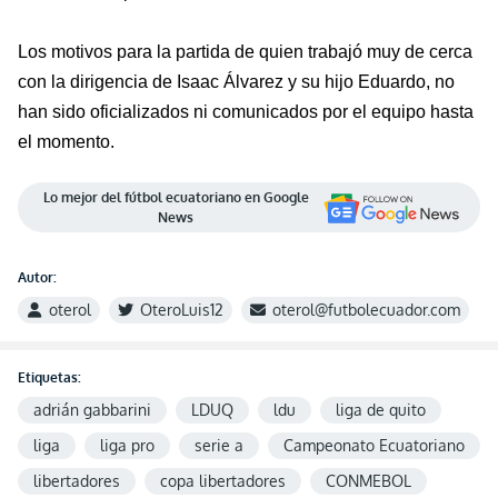
Los motivos para la partida de quien trabajó muy de cerca
con la dirigencia de Isaac Álvarez y su hijo
Eduardo,
no
han sido oficializados ni comunicados por el
equipo
hasta
el momento.
Lo mejor del fútbol ecuatoriano en Google
News
Autor:
oterol
OteroLuis12
oterol@futbolecuador.com
Etiquetas:
adrián gabbarini
LDUQ
ldu
liga de quito
liga
liga pro
serie a
Campeonato Ecuatoriano
libertadores
copa libertadores
CONMEBOL