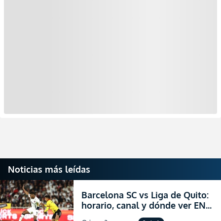
Noticias más leídas
Barcelona SC vs Liga de Quito:
horario, canal y dónde ver EN
VIVO la Fecha 22 de la LigaPro