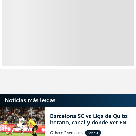
Noticias más leídas
Barcelona SC vs Liga de Quito:
horario, canal y dónde ver EN
VIVO la Fecha 22 de la LigaPro
hace 2 semanas
Serie A
schedule
2026