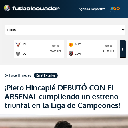
Agenda Deportiva
hace 11 meses
En el Exterior
schedule
¡Piero Hincapié DEBUTÓ CON EL
ARSENAL cumpliendo un estreno
triunfal en la Liga de Campeones!