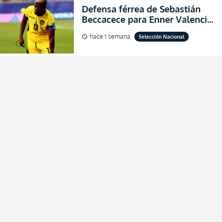
Defensa férrea de Sebastián
Beccacece para Enner Valencia
al indicar que era el hombre
hace 1 semana
Selección Nacional
schedule
indicado para Ecuador