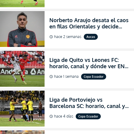
Norberto Araujo desata el caos
en filas Orientales y decide
abandonar la dirección técnica
hace 2 semanas
Aucas
schedule
de Aucas
Liga de Quito vs Leones FC:
horario, canal y dónde ver EN
VIVO los octavos de final de la
hace 1 semana
Copa Ecuador
schedule
Copa Ecuador 2026
Liga de Portoviejo vs
Barcelona SC: horario, canal y
dónde ver EN VIVO los octavos
hace 4 días
Copa Ecuador
schedule
de final de la Copa Ecuador
2026