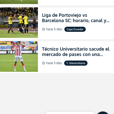
Liga de Portoviejo vs
Barcelona SC: horario, canal y
dónde ver EN VIVO los octavos
hace 5 días
Copa Ecuador
schedule
de final de la Copa Ecuador
2026
Técnico Universitario sacude el
mercado de pases con una
verdadera revolución para
hace 3 días
T. Universitario
schedule
asegurar la permanencia
(FOTO)