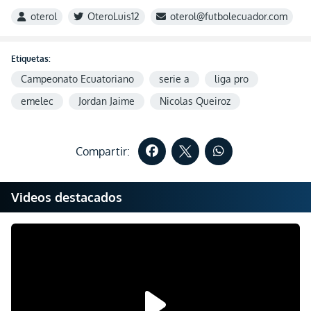
oterol
OteroLuis12
oterol@futbolecuador.com
Etiquetas:
Campeonato Ecuatoriano
serie a
liga pro
emelec
Jordan Jaime
Nicolas Queiroz
Compartir:
Videos destacados