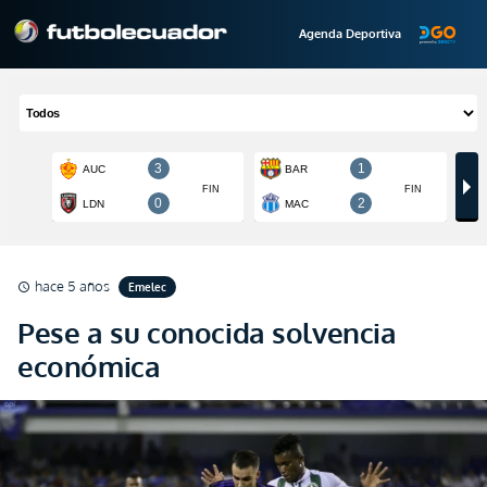
Agenda Deportiva
hace 5 años
Emelec
schedule
Pese a su conocida solvencia
económica