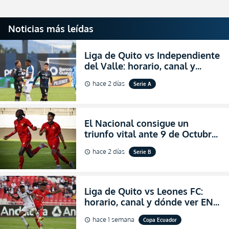
Noticias más leídas
Liga de Quito vs Independiente
del Valle: horario, canal y
dónde ver EN VIVO el
hace 2 días
Serie A
schedule
partidazo por la fecha 24 de la
LigaPro 2026
El Nacional consigue un
triunfo vital ante 9 de Octubre
para encender la fe en la
hace 2 días
Serie B
schedule
salvación
Liga de Quito vs Leones FC:
horario, canal y dónde ver EN
VIVO los octavos de final de la
hace 1 semana
Copa Ecuador
schedule
Copa Ecuador 2026