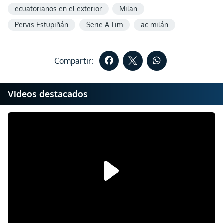
ecuatorianos en el exterior
Milan
Pervis Estupiñán
Serie A Tim
ac milán
Compartir:
Videos destacados