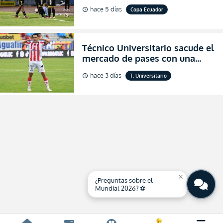
dónde ver EN VIVO los octavos
hace 5 días
Copa Ecuador
schedule
de final de la Copa Ecuador
2026
Técnico Universitario sacude el
mercado de pases con una
verdadera revolución para
hace 3 días
T. Universitario
schedule
asegurar la permanencia
(FOTO)
close
¿Preguntas sobre el
Mundial 2026? ⚽