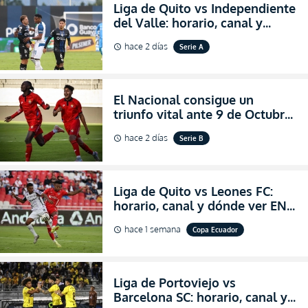
Liga de Quito vs Independiente
del Valle: horario, canal y
dónde ver EN VIVO el
hace 2 días
Serie A
schedule
partidazo por la fecha 24 de la
LigaPro 2026
El Nacional consigue un
triunfo vital ante 9 de Octubre
para encender la fe en la
hace 2 días
Serie B
schedule
salvación
Liga de Quito vs Leones FC:
horario, canal y dónde ver EN
VIVO los octavos de final de la
hace 1 semana
Copa Ecuador
schedule
Copa Ecuador 2026
Liga de Portoviejo vs
Barcelona SC: horario, canal y