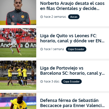
Norberto Araujo desata el caos
en filas Orientales y decide
abandonar la dirección técnica
hace 2 semanas
Aucas
schedule
de Aucas
Liga de Quito vs Leones FC:
horario, canal y dónde ver EN
VIVO los octavos de final de la
hace 1 semana
Copa Ecuador
schedule
Copa Ecuador 2026
Liga de Portoviejo vs
Barcelona SC: horario, canal y
dónde ver EN VIVO los octavos
hace 3 días
Copa Ecuador
schedule
de final de la Copa Ecuador
2026
Defensa férrea de Sebastián
Beccacece para Enner Valencia