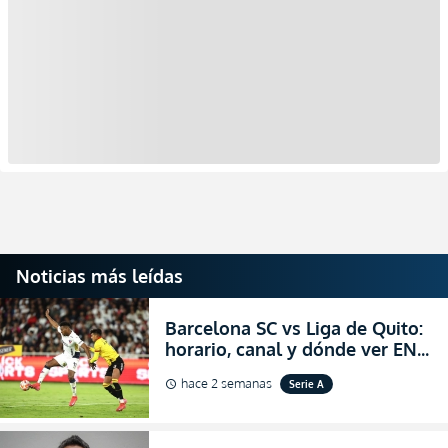
Noticias más leídas
Barcelona SC vs Liga de Quito:
horario, canal y dónde ver EN
VIVO la Fecha 22 de la LigaPro
hace 2 semanas
Serie A
schedule
2026