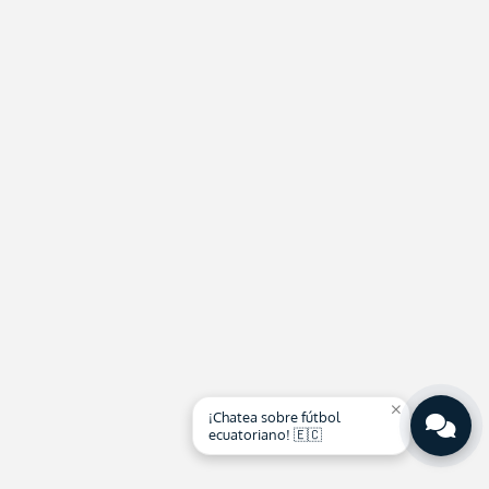
close
¡Chatea sobre fútbol
ecuatoriano! 🇪🇨