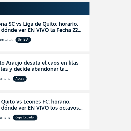
na SC vs Liga de Quito: horario,
 dónde ver EN VIVO la Fecha 22
igaPro 2026
semanas
Serie A
o Araujo desata el caos en filas
les y decide abandonar la
ón técnica de Aucas
semana
Aucas
 Quito vs Leones FC: horario,
y dónde ver EN VIVO los octavos
l de la Copa Ecuador 2026
semana
Copa Ecuador