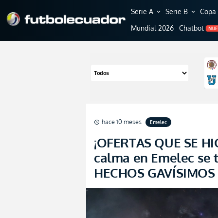
Serie A
Serie B
Copa 
expand_more
expand_more
Mundial 2026
Chatbot
NU
hace 10 meses
Emelec
schedule
¡OFERTAS QUE SE HI
calma en Emelec se 
HECHOS GAVÍSIMOS