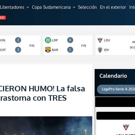
Libertadores
Copa Sudamericana
Selección
En el exterior
In
expand_more
expand_more
EVO
Calendario
CIERON HUMO! La falsa
LigaPro Serie A 202
trastorna con TRES