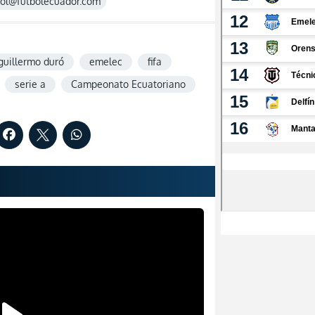
rol@futbolecuador.com
guillermo duró
emelec
fifa
serie a
Campeonato Ecuatoriano