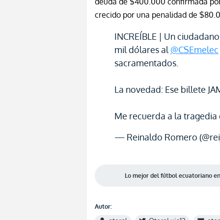
deuda de $400.000
confirmada por
crecido por una penalidad de $80.
INCREÍBLE | Un ciudada
mil dólares al
@CSEmelec
sacramentados.
La novedad: Ese billete JA
Me recuerda a la tragedia
— Reinaldo Romero (@reij
Lo mejor del fútbol ecuatoriano 
Autor: