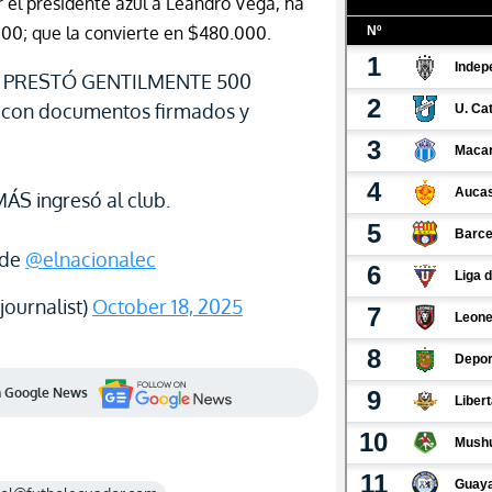
 el presidente azul a Leandro Vega, ha
000; que la convierte en $480.000.
no PRESTÓ GENTILMENTE 500
con documentos firmados y
MÁS ingresó al club.
 de
@elnacionalec
ournalist)
October 18, 2025
en Google News