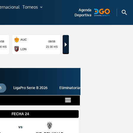
ternacional
Torneos
expand_more
Agenda
search
Deportiva
6
LigaPro Serie B 2026
Eliminatorias 2026