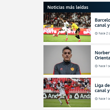
Noticias más leídas
Barcelo
canal y
de la L
hace 2 
schedule
Norbert
Orienta
direcci
hace 1 
schedule
Liga de
canal 
de fina
hace 1 
schedule