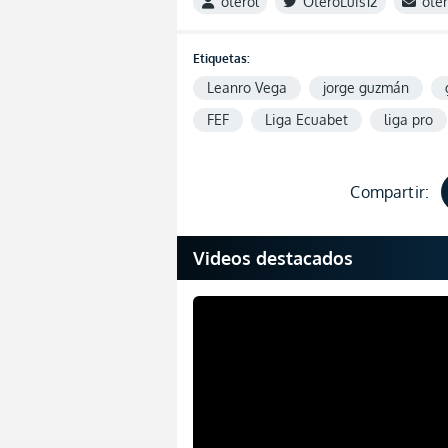
oterol
OteroLuis12
ote
Etiquetas:
Leanro Vega
jorge guzmán
FEF
Liga Ecuabet
liga pro
Compartir:
Videos destacados