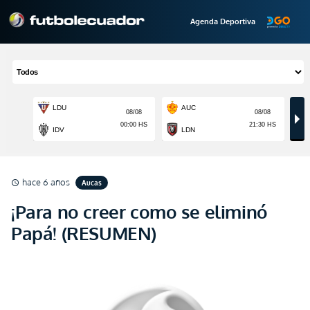
Agenda Deportiva
hace 6 años
Aucas
schedule
¡Para no creer como se eliminó
Papá! (RESUMEN)