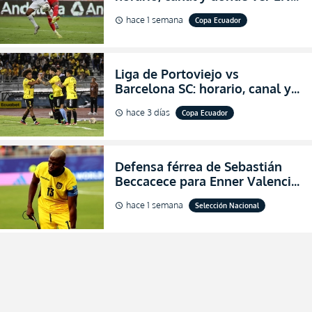
VIVO los octavos de final de la
hace 1 semana
Copa Ecuador
schedule
Copa Ecuador 2026
Liga de Portoviejo vs
Barcelona SC: horario, canal y
dónde ver EN VIVO los octavos
hace 3 días
Copa Ecuador
schedule
de final de la Copa Ecuador
2026
Defensa férrea de Sebastián
Beccacece para Enner Valencia
al indicar que era el hombre
hace 1 semana
Selección Nacional
schedule
indicado para Ecuador