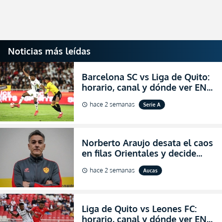
Noticias más leídas
Barcelona SC vs Liga de Quito:
horario, canal y dónde ver EN
VIVO la Fecha 22 de la LigaPro
hace 2 semanas
Serie A
schedule
2026
Norberto Araujo desata el caos
en filas Orientales y decide
abandonar la dirección técnica
hace 2 semanas
Aucas
schedule
de Aucas
Liga de Quito vs Leones FC:
horario, canal y dónde ver EN