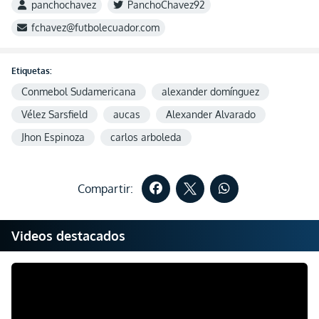
panchochavez
PanchoChavez92
fchavez@futbolecuador.com
Etiquetas:
Conmebol Sudamericana
alexander domínguez
Vélez Sarsfield
aucas
Alexander Alvarado
Jhon Espinoza
carlos arboleda
Compartir:
Videos destacados