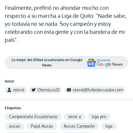
Finalmente, prefirió no ahondar mucho con
respecto a su marcha a Liga de Quito. “Nadie sabe,
yo todavía no se nada. Soy campeón y estoy
celebrando con esta gente y con la bandera de mi
país”.
Lo mejor del fútbol ecuatoriano en Google
News
Autor:
oterol
OteroLuis12
oterol@futbolecuador.com
Etiquetas:
Campeonato Ecuatoriano
serie a
liga pro
aucas
Papá Aucas
Aucas Campeón
liga