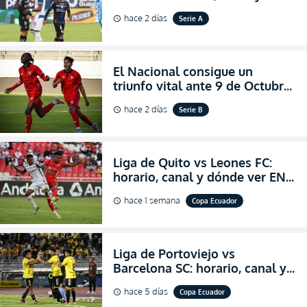
dónde ver EN VIVO el
hace 2 días
Serie A
schedule
partidazo por la fecha 24 de la
LigaPro 2026
El Nacional consigue un
triunfo vital ante 9 de Octubre
para encender la fe en la
hace 2 días
Serie B
schedule
salvación
Liga de Quito vs Leones FC:
horario, canal y dónde ver EN
VIVO los octavos de final de la
hace 1 semana
Copa Ecuador
schedule
Copa Ecuador 2026
Liga de Portoviejo vs
Barcelona SC: horario, canal y
dónde ver EN VIVO los octavos
hace 5 días
Copa Ecuador
schedule
de final de la Copa Ecuador