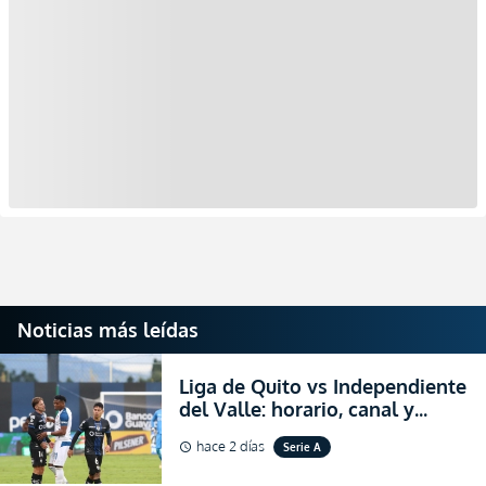
Noticias más leídas
Liga de Quito vs Independiente
del Valle: horario, canal y
dónde ver EN VIVO el
hace 2 días
Serie A
schedule
partidazo por la fecha 24 de la
LigaPro 2026