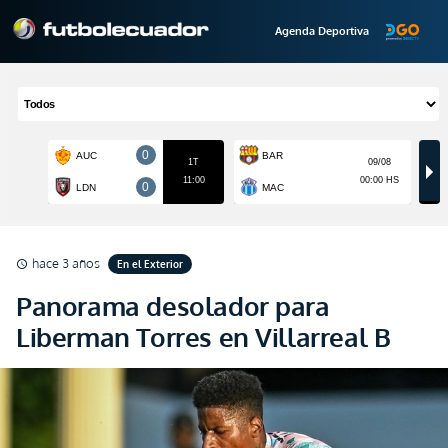
Agenda Deportiva
hace 3 años
En el Exterior
schedule
Panorama desolador para
Liberman Torres en Villarreal B