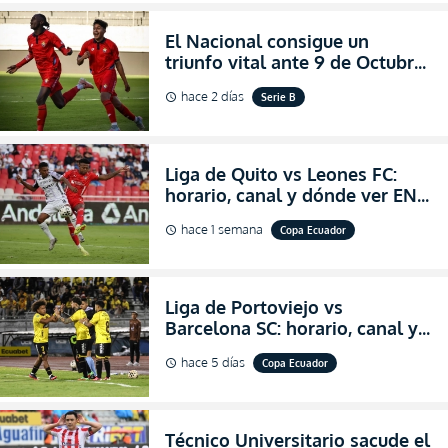
El Nacional consigue un
triunfo vital ante 9 de Octubre
para encender la fe en la
hace 2 días
Serie B
schedule
salvación
Liga de Quito vs Leones FC:
horario, canal y dónde ver EN
VIVO los octavos de final de la
hace 1 semana
Copa Ecuador
schedule
Copa Ecuador 2026
Liga de Portoviejo vs
Barcelona SC: horario, canal y
dónde ver EN VIVO los octavos
hace 5 días
Copa Ecuador
schedule
de final de la Copa Ecuador
2026
Técnico Universitario sacude el