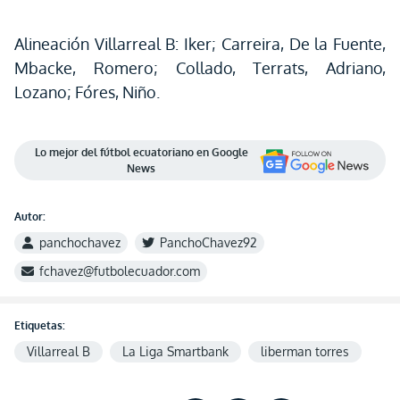
Alineación Villarreal B: Iker; Carreira, De la Fuente,
Mbacke, Romero; Collado, Terrats, Adriano,
Lozano; Fóres, Niño.
Lo mejor del fútbol ecuatoriano en Google
News
Autor:
panchochavez
PanchoChavez92
fchavez@futbolecuador.com
Etiquetas:
Villarreal B
La Liga Smartbank
liberman torres