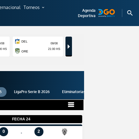
ternacional
Torneos
expand_more
Agenda
search
Deportiva
6
LigaPro Serie B 2026
Eliminatorias 2026