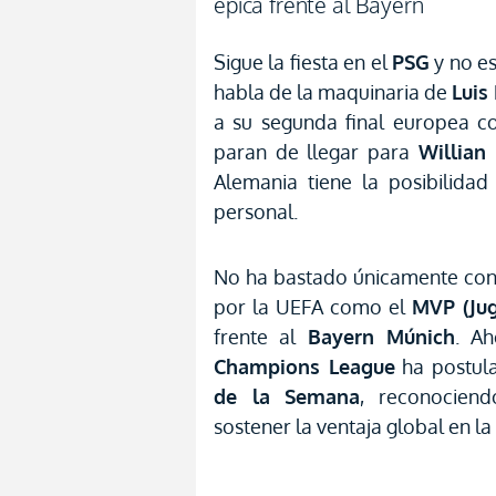
épica frente al Bayern
Sigue la fiesta en el
PSG
y no e
habla de la maquinaria de
Luis
a su segunda final europea c
paran de llegar para
Willian
Alemania tiene la posibilida
personal.
No ha bastado únicamente con
por la UEFA como el
MVP (Jug
frente al
Bayern Múnich
. Ah
Champions League
ha postula
de la Semana
, reconocien
sostener la ventaja global en la