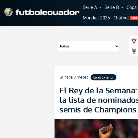
Serie A
Serie B
Copa 
expand_more
expand_more
Mundial 2026
Chatbot
NU
hace 3 meses
En el Exterior
schedule
El Rey de la Semana:
la lista de nominados
semis de Champions