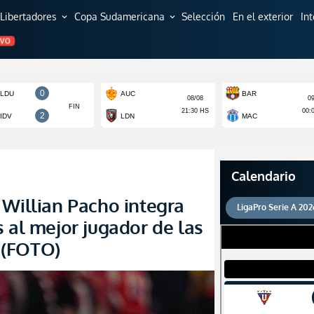
Libertadores
Copa Sudamericana
Selección
En el exterior
In
expand_more
expand_more
EVO
Calendario
 Willian Pacho integra
LigaPro Serie A 202
 al mejor jugador de las
 (FOTO)