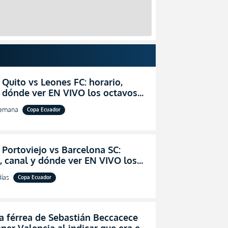
 Quito vs Leones FC: horario,
y dónde ver EN VIVO los octavos
l de la Copa Ecuador 2026
semana
Copa Ecuador
 Portoviejo vs Barcelona SC:
, canal y dónde ver EN VIVO los
 de final de la Copa Ecuador 2026
días
Copa Ecuador
a férrea de Sebastián Beccacece
ner Valencia al indicar que era el