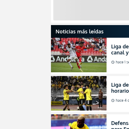
Noticias más leídas
Liga de
canal 
de fina
hace 1 
schedule
Liga de
horario
octavos
hace 4 
schedule
Defens
para En