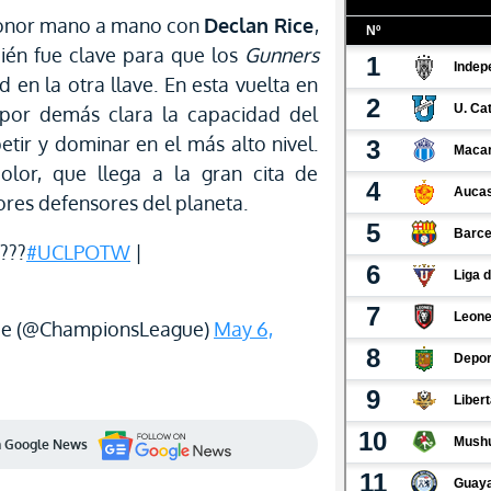
 honor mano a mano con
Declan Rice
,
én fue clave para que los
Gunners
d en la otra llave. En esta vuelta en
 por demás clara la capacidad del
tir y dominar en el más alto nivel.
olor, que llega a la gran cita de
res defensores del planeta.
???
#UCLPOTW
|
e (@ChampionsLeague)
May 6,
en Google News