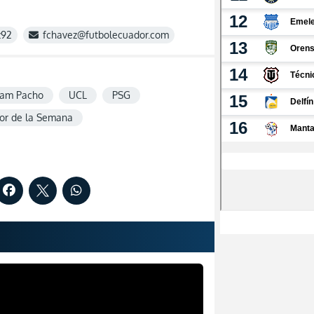
z92
fchavez@futbolecuador.com
iam Pacho
UCL
PSG
or de la Semana