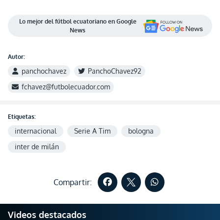
Lo mejor del fútbol ecuatoriano en Google
News
Autor:
panchochavez
PanchoChavez92
fchavez@futbolecuador.com
Etiquetas:
internacional
Serie A Tim
bologna
inter de milán
Compartir:
Videos destacados