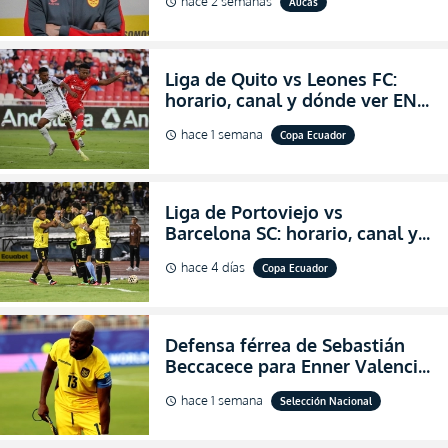
hace 2 semanas
Aucas
schedule
de Aucas
Liga de Quito vs Leones FC:
horario, canal y dónde ver EN
VIVO los octavos de final de la
hace 1 semana
Copa Ecuador
schedule
Copa Ecuador 2026
Liga de Portoviejo vs
Barcelona SC: horario, canal y
dónde ver EN VIVO los octavos
hace 4 días
Copa Ecuador
schedule
de final de la Copa Ecuador
2026
Defensa férrea de Sebastián
Beccacece para Enner Valencia
al indicar que era el hombre
hace 1 semana
Selección Nacional
schedule
indicado para Ecuador