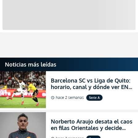
Noticias más leídas
Barcelona SC vs Liga de Quito:
horario, canal y dónde ver EN
VIVO la Fecha 22 de la LigaPro
hace 2 semanas
Serie A
schedule
2026
Norberto Araujo desata el caos
en filas Orientales y decide
abandonar la dirección técnica