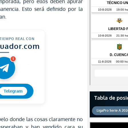
mporada, pero ellos deben apurar
anencia. Esto será definido por la
an.
 TIEMPO REAL CON
cuador.com
1
Telegram
Tabla de posi
LigaPro Serie A 202
uelo donde las cosas claramente no
esperaban y han vendido cara su