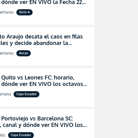
 dónde ver EN VIVO la Fecha 22
igaPro 2026
semanas
Serie A
o Araujo desata el caos en filas
les y decide abandonar la
ón técnica de Aucas
semanas
Aucas
 Quito vs Leones FC: horario,
y dónde ver EN VIVO los octavos
l de la Copa Ecuador 2026
semana
Copa Ecuador
 Portoviejo vs Barcelona SC:
, canal y dónde ver EN VIVO los
 de final de la Copa Ecuador 2026
días
Copa Ecuador