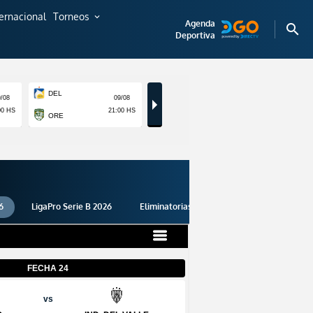
ternacional
Torneos
expand_more
Agenda
search
Deportiva
6
LigaPro Serie B 2026
Eliminatorias 2026