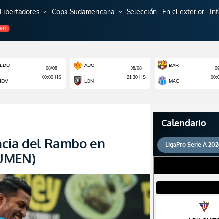
Libertadores
Copa Sudamericana
Selección
En el exterior
In
expand_more
expand_more
EVO
Calendario
ncia del Rambo en
LigaPro Serie A 202
SUMEN)