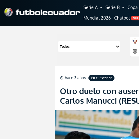
Serie A
Serie B
Copa 
expand_more
expand_more
Mundial 2026
Chatbot
NU
hace 3 años
En el Exterior
schedule
Otro duelo con ause
Carlos Manucci (RE