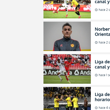
canal y
de la L
hace 2 
schedule
Norbert
Orienta
direcci
hace 2 
schedule
Liga de
canal 
de fina
hace 1 
schedule
Liga de
horario
octavos
hace 4 
schedule