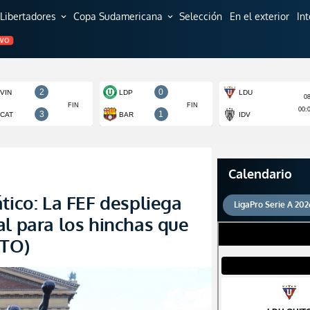
Libertadores
Copa Sudamericana
Selección
En el exterior
In
expand_more
expand_more
EVO
Calendario
tico: La FEF despliega
LigaPro Serie A 202
al para los hinchas que
OTO)