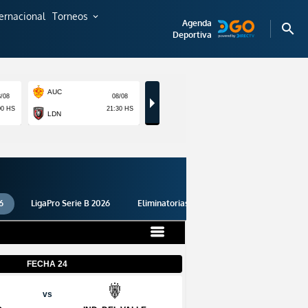
ternacional
Torneos
expand_more
Agenda
search
Deportiva
6
LigaPro Serie B 2026
Eliminatorias 2026