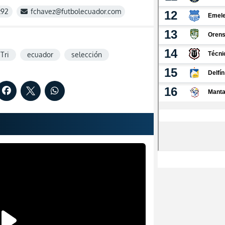
z92
fchavez@futbolecuador.com
 Tri
ecuador
selección