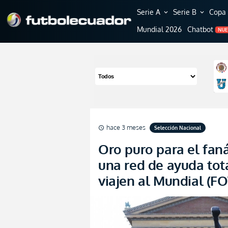
Serie A
Serie B
Copa 
expand_more
expand_more
Mundial 2026
Chatbot
NU
hace 3 meses
Selección Nacional
schedule
Oro puro para el faná
una red de ayuda tot
viajen al Mundial (F