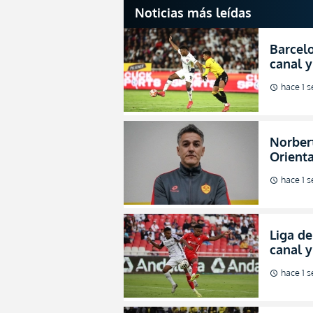
Noticias más leídas
Barcelo
canal y
de la L
hace 1 
schedule
Norbert
Orienta
direcci
hace 1 
schedule
Liga de
canal 
de fina
hace 1 
schedule