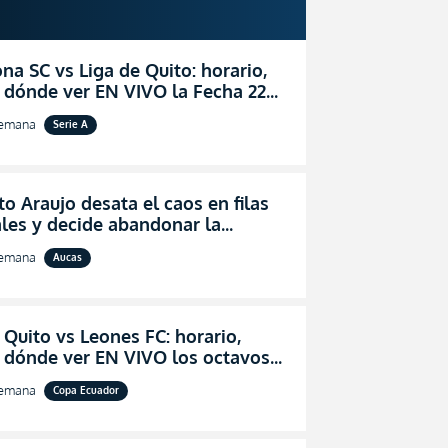
na SC vs Liga de Quito: horario,
 dónde ver EN VIVO la Fecha 22
igaPro 2026
semana
Serie A
o Araujo desata el caos en filas
les y decide abandonar la
ón técnica de Aucas
semana
Aucas
 Quito vs Leones FC: horario,
y dónde ver EN VIVO los octavos
l de la Copa Ecuador 2026
semana
Copa Ecuador