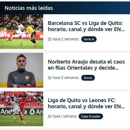
Noticias más leídas
Barcelona SC vs Liga de Quito:
horario, canal y dónde ver EN
VIVO la Fecha 22 de la LigaPro
hace 2 semanas
Serie A
schedule
2026
Norberto Araujo desata el caos
en filas Orientales y decide
abandonar la dirección técnica
hace 2 semanas
Aucas
schedule
de Aucas
Liga de Quito vs Leones FC:
horario, canal y dónde ver EN
VIVO los octavos de final de la
hace 1 semana
Copa Ecuador
schedule
Copa Ecuador 2026