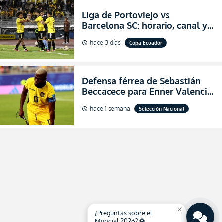
Liga de Portoviejo vs
Barcelona SC: horario, canal y
dónde ver EN VIVO los octavos
hace 3 días
Copa Ecuador
schedule
de final de la Copa Ecuador
2026
Defensa férrea de Sebastián
Beccacece para Enner Valencia
al indicar que era el hombre
hace 1 semana
Selección Nacional
schedule
indicado para Ecuador
close
¿Preguntas sobre el
Mundial 2026? ⚽