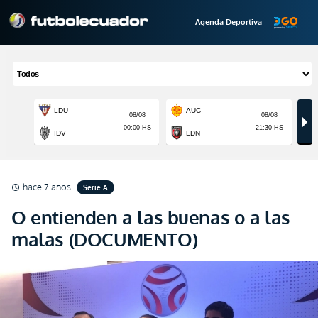
Agenda Deportiva
hace 7 años
Serie A
schedule
O entienden a las buenas o a las
malas (DOCUMENTO)