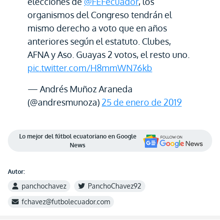
elecciones de
@FEFecuador
, los
organismos del Congreso tendrán el
mismo derecho a voto que en años
anteriores según el estatuto. Clubes,
AFNA y Aso. Guayas 2 votos, el resto uno.
pic.twitter.com/H8mmWN76kb
— Andrés Muñoz Araneda
(@andresmunoza)
25 de enero de 2019
Lo mejor del fútbol ecuatoriano en Google
News
Autor:
panchochavez
PanchoChavez92
fchavez@futbolecuador.com