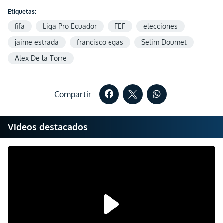
Etiquetas:
fifa
Liga Pro Ecuador
FEF
elecciones
jaime estrada
francisco egas
Selim Doumet
Alex De la Torre
Compartir:
Videos destacados