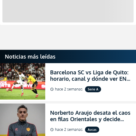
Noticias más leídas
Barcelona SC vs Liga de Quito:
horario, canal y dónde ver EN
VIVO la Fecha 22 de la LigaPro
hace 2 semanas
Serie A
schedule
2026
Norberto Araujo desata el caos
en filas Orientales y decide
abandonar la dirección técnica
hace 2 semanas
Aucas
schedule
de Aucas