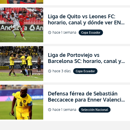
Liga de Quito vs Leones FC:
horario, canal y dónde ver EN
VIVO los octavos de final de la
hace 1 semana
Copa Ecuador
schedule
Copa Ecuador 2026
Liga de Portoviejo vs
Barcelona SC: horario, canal y
dónde ver EN VIVO los octavos
hace 3 días
Copa Ecuador
schedule
de final de la Copa Ecuador
2026
Defensa férrea de Sebastián
Beccacece para Enner Valencia
al indicar que era el hombre
hace 1 semana
Selección Nacional
schedule
indicado para Ecuador