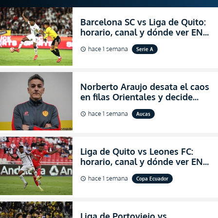
Barcelona SC vs Liga de Quito:
horario, canal y dónde ver EN
VIVO la Fecha 22 de la LigaPro
hace 1 semana
Serie A
schedule
2026
Norberto Araujo desata el caos
en filas Orientales y decide
abandonar la dirección técnica
hace 1 semana
Aucas
schedule
de Aucas
Liga de Quito vs Leones FC:
horario, canal y dónde ver EN
VIVO los octavos de final de la
hace 1 semana
Copa Ecuador
schedule
Copa Ecuador 2026
Liga de Portoviejo vs