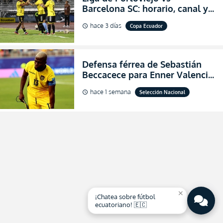
Barcelona SC: horario, canal y
dónde ver EN VIVO los octavos
hace 3 días
Copa Ecuador
schedule
de final de la Copa Ecuador
2026
Defensa férrea de Sebastián
Beccacece para Enner Valencia
al indicar que era el hombre
hace 1 semana
Selección Nacional
schedule
indicado para Ecuador
close
¡Chatea sobre fútbol
ecuatoriano! 🇪🇨