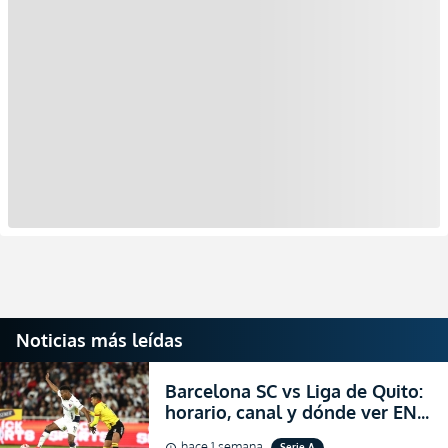
Noticias más leídas
Barcelona SC vs Liga de Quito:
horario, canal y dónde ver EN
VIVO la Fecha 22 de la LigaPro
hace 1 semana
Serie A
schedule