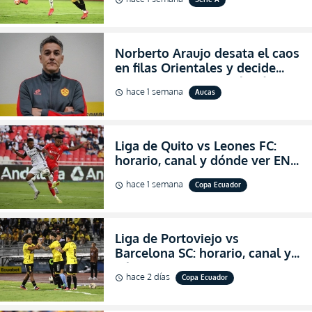
2026
Norberto Araujo desata el caos
en filas Orientales y decide
abandonar la dirección técnica
hace 1 semana
Aucas
schedule
de Aucas
Liga de Quito vs Leones FC:
horario, canal y dónde ver EN
VIVO los octavos de final de la
hace 1 semana
Copa Ecuador
schedule
Copa Ecuador 2026
Liga de Portoviejo vs
Barcelona SC: horario, canal y
dónde ver EN VIVO los octavos
hace 2 días
Copa Ecuador
schedule
de final de la Copa Ecuador
2026