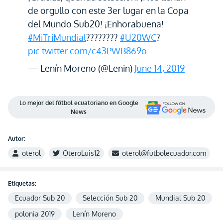
de orgullo con este 3er lugar en la Copa
del Mundo Sub20! ¡Enhorabuena!
#MiTriMundial
????????
#U20WC
?
pic.twitter.com/c43PWB869o
— Lenín Moreno (@Lenin)
June 14, 2019
Lo mejor del fútbol ecuatoriano en Google
News
Autor:
oterol
OteroLuis12
oterol@futbolecuador.com
Etiquetas:
Ecuador Sub 20
Selección Sub 20
Mundial Sub 20
polonia 2019
Lenín Moreno