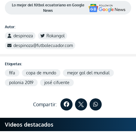
Lo mejor del fútbol ecuatoriano en Google
News
Autor:
despinoza
Rokangol
despinoza@futbolecuador.com
Etiquetas:
fifa
copa de mundo
mejor gol del mundial
polonia 2019
josé cifuente
Compartir:
Videos destacados