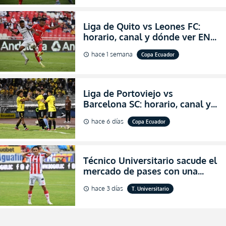
Liga de Quito vs Leones FC:
horario, canal y dónde ver EN
VIVO los octavos de final de la
hace 1 semana
Copa Ecuador
schedule
Copa Ecuador 2026
Liga de Portoviejo vs
Barcelona SC: horario, canal y
dónde ver EN VIVO los octavos
hace 6 días
Copa Ecuador
schedule
de final de la Copa Ecuador
2026
Técnico Universitario sacude el
mercado de pases con una
verdadera revolución para
hace 3 días
T. Universitario
schedule
asegurar la permanencia
(FOTO)