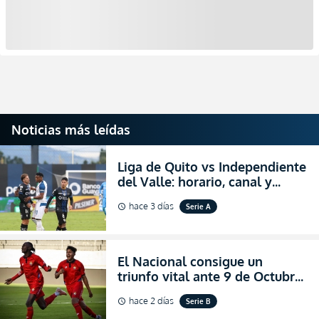
Noticias más leídas
Liga de Quito vs Independiente
del Valle: horario, canal y
dónde ver EN VIVO el
hace 3 días
Serie A
schedule
partidazo por la fecha 24 de la
LigaPro 2026
El Nacional consigue un
triunfo vital ante 9 de Octubre
para encender la fe en la
hace 2 días
Serie B
schedule
salvación