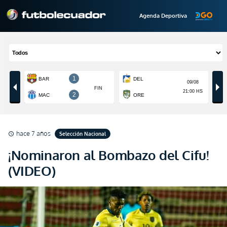
Agenda Deportiva
hace 7 años
Selección Nacional
schedule
¡Nominaron al Bombazo del Cifu!
(VIDEO)