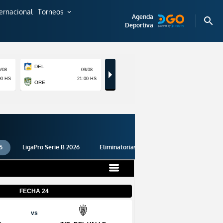
ternacional
Torneos
expand_more
Agenda
search
Deportiva
6
LigaPro Serie B 2026
Eliminatorias 2026