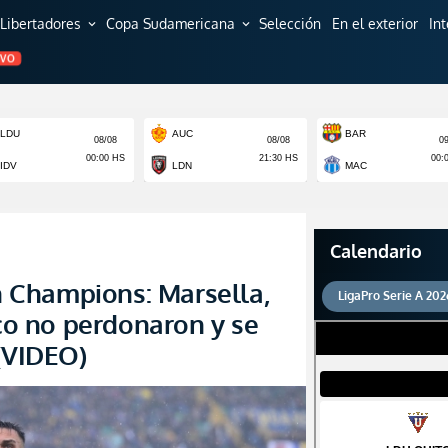
Libertadores
Copa Sudamericana
Selección
En el exterior
In
expand_more
expand_more
EVO
Calendario
 Champions: Marsella,
LigaPro Serie A 202
ico no perdonaron y se
 (VIDEO)