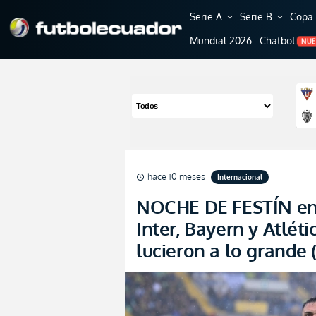
Serie A
Serie B
Copa 
expand_more
expand_more
Mundial 2026
Chatbot
NU
hace 10 meses
Internacional
schedule
NOCHE DE FESTÍN en
Inter, Bayern y Atlét
lucieron a lo grande