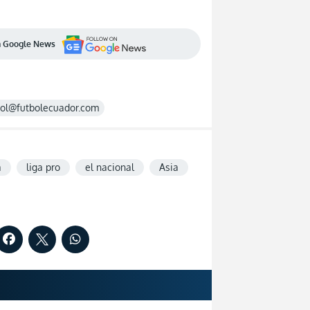
en Google News
rol@futbolecuador.com
a
liga pro
el nacional
Asia