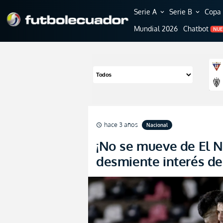
Serie A
Serie B
Copa 
expand_more
expand_more
Mundial 2026
Chatbot
NU
hace 3 años
Nacional
schedule
¡No se mueve de El N
desmiente interés de