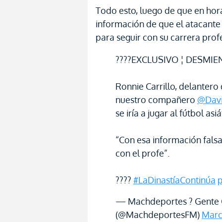
Todo esto, luego de que en hor
información de que el atacante d
para seguir con su carrera profe
????EXCLUSIVO ¦ DESMIE
Ronnie Carrillo, delantero
nuestro compañero
@Davi
se iría a jugar al fútbol asiá
“Con esa información fals
con el profe”.
????
#LaDinastíaContinúa
p
— Machdeportes ? Gente 
(@MachdeportesFM)
Marc