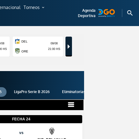
ternacional
Torneos
expand_more
Agenda
search
Deportiva
6
LigaPro Serie B 2026
Eliminatorias 2026