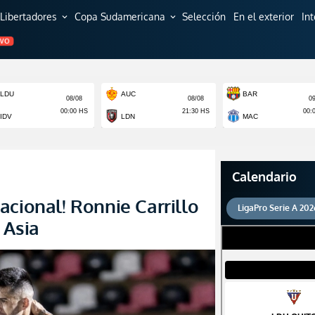
Libertadores
Copa Sudamericana
Selección
En el exterior
In
expand_more
expand_more
EVO
Calendario
acional! Ronnie Carrillo
LigaPro Serie A 202
 Asia