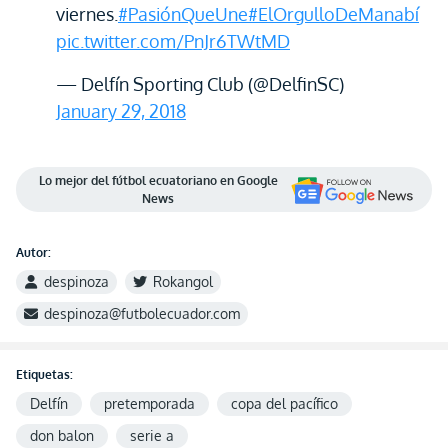
viernes.
#PasiónQueUne
#ElOrgulloDeManabí
pic.twitter.com/PnJr6TWtMD
— Delfín Sporting Club (@DelfinSC)
January 29, 2018
Lo mejor del fútbol ecuatoriano en Google
News
Autor:
despinoza
Rokangol
despinoza@futbolecuador.com
Etiquetas:
Delfín
pretemporada
copa del pacífico
don balon
serie a