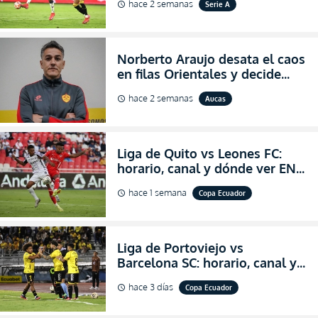
hace 2 semanas
Serie A
schedule
2026
Norberto Araujo desata el caos
en filas Orientales y decide
abandonar la dirección técnica
hace 2 semanas
Aucas
schedule
de Aucas
Liga de Quito vs Leones FC:
horario, canal y dónde ver EN
VIVO los octavos de final de la
hace 1 semana
Copa Ecuador
schedule
Copa Ecuador 2026
Liga de Portoviejo vs
Barcelona SC: horario, canal y
dónde ver EN VIVO los octavos
hace 3 días
Copa Ecuador
schedule
de final de la Copa Ecuador
2026