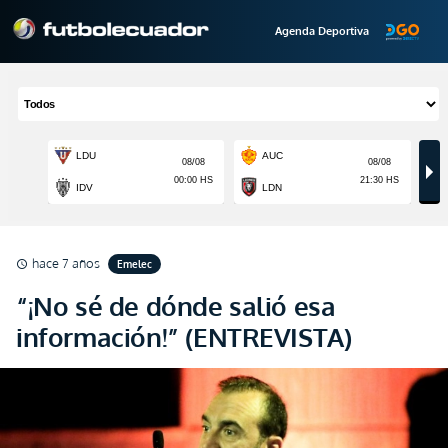
Agenda Deportiva
hace 7 años
Emelec
schedule
“¡No sé de dónde salió esa
información!” (ENTREVISTA)