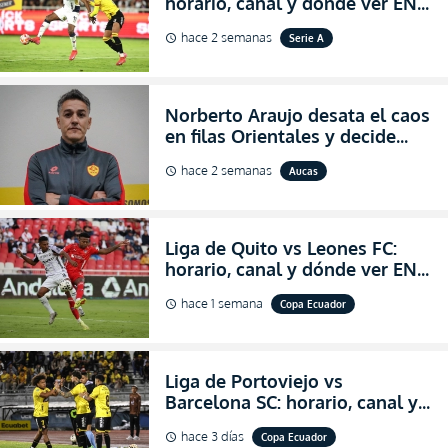
horario, canal y dónde ver EN
VIVO la Fecha 22 de la LigaPro
hace 2 semanas
Serie A
schedule
2026
Norberto Araujo desata el caos
en filas Orientales y decide
abandonar la dirección técnica
hace 2 semanas
Aucas
schedule
de Aucas
Liga de Quito vs Leones FC:
horario, canal y dónde ver EN
VIVO los octavos de final de la
hace 1 semana
Copa Ecuador
schedule
Copa Ecuador 2026
Liga de Portoviejo vs
Barcelona SC: horario, canal y
dónde ver EN VIVO los octavos
hace 3 días
Copa Ecuador
schedule
de final de la Copa Ecuador