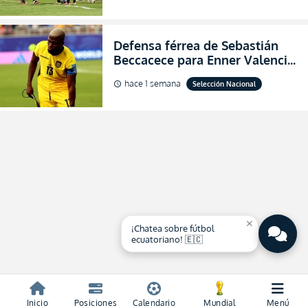
2026
Defensa férrea de Sebastián
Beccacece para Enner Valencia
al indicar que era el hombre
hace 1 semana
Selección Nacional
schedule
indicado para Ecuador
close
¡Chatea sobre fútbol
ecuatoriano! 🇪🇨
Inicio
Posiciones
Calendario
Mundial
Menú