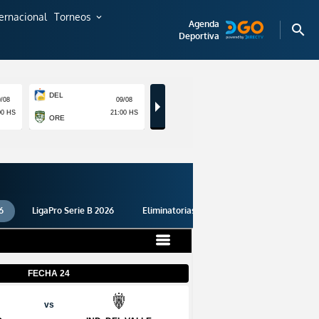
ternacional
Torneos
expand_more
Agenda
search
Deportiva
6
LigaPro Serie B 2026
Eliminatorias 2026