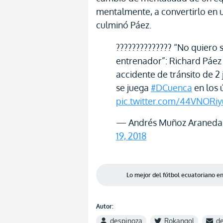
mentalmente, a convertirlo en
culminó Páez.
????????????‍?? “No quiero s
entrenador”: Richard Páez
accidente de tránsito de 2
se juega
#DCuenca
en los 
pic.twitter.com/44VNORi
— Andrés Muñoz Araneda
19, 2018
Lo mejor del fútbol ecuatoriano 
Autor:
despinoza
Rokangol
d