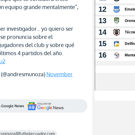
 un equipo grande mentalmente”,
er investigador... yo quiero ser
 se pronuncia sobre el
 jugadores del club y sobre qué
últimos 4 partidos del año.
yu2
 (@andresmunoza)
November
en Google News
espinoza@futbolecuador.com