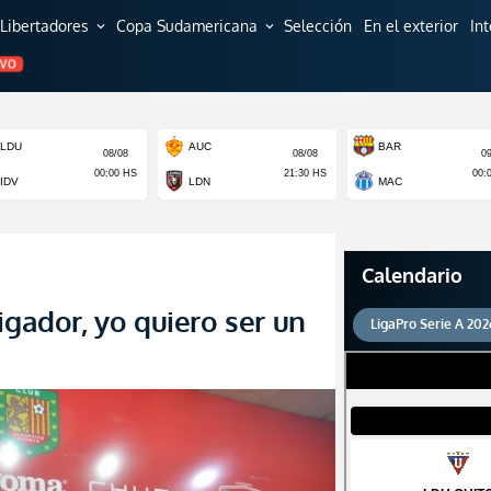
Libertadores
Copa Sudamericana
Selección
En el exterior
In
expand_more
expand_more
EVO
Calendario
igador, yo quiero ser un
LigaPro Serie A 202