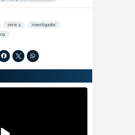
serie a
investigador
ina