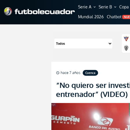
Serie A
Serie B
Copa 
expand_more
expand_more
Mundial 2026
Chatbot
NU
hace 7 años
Cuenca
schedule
“No quiero ser invest
entrenador” (VIDEO)